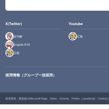
X(Twitter)
Youtube
全年齢
広報
English R18
広報
採用情報（グループ一括採用）
推奨環境：最新版のMicrosoft Edge、Safari、Chrome、Firefox（JavaScript・Cooki