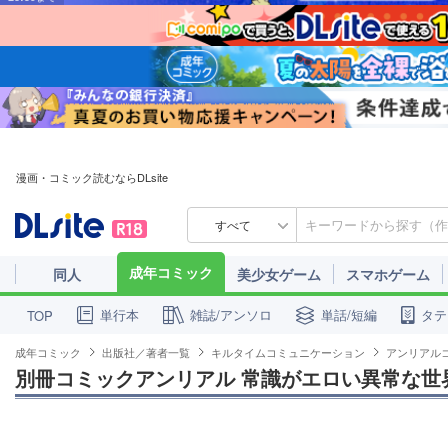
漫画・コミック読むならDLsite
すべて
成年コミック
同人
美少女ゲーム
スマホゲーム
単行本
雑誌/アンソロ
単話/短編
タテ
TOP
成年コミック
出版社／著者一覧
キルタイムコミュニケーション
アンリアル
別冊コミックアンリアル 常識がエロい異常な世界 