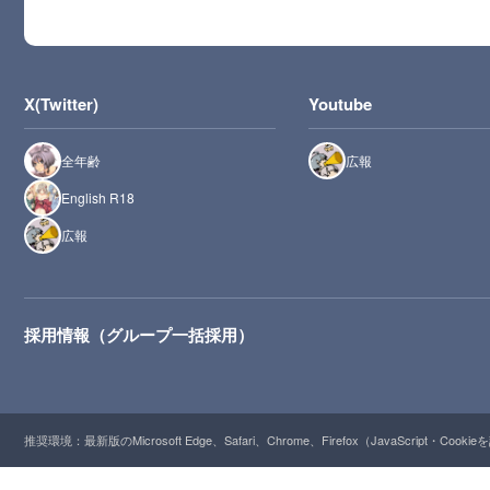
X(Twitter)
Youtube
全年齢
広報
English R18
広報
採用情報（グループ一括採用）
推奨環境：最新版のMicrosoft Edge、Safari、Chrome、Firefox（JavaScript・Cooki