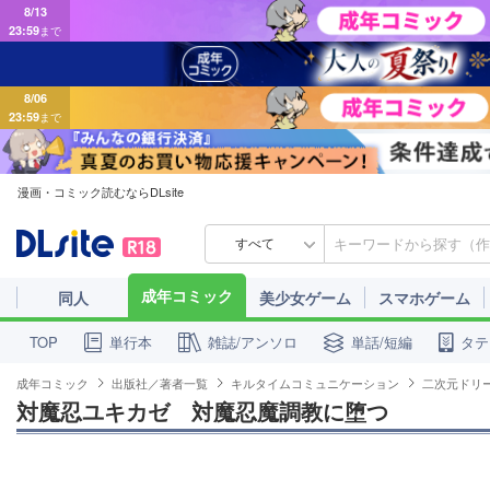
23:59
まで
8/06
23:59
まで
漫画・コミック読むならDLsite
すべて
成年コミック
同人
美少女ゲーム
スマホゲーム
単行本
雑誌/アンソロ
単話/短編
タテ
TOP
成年コミック
出版社／著者一覧
キルタイムコミュニケーション
二次元ドリ
対魔忍ユキカゼ　対魔忍魔調教に堕つ