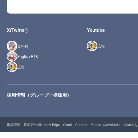
X(Twitter)
Youtube
全年齢
広報
English R18
広報
採用情報（グループ一括採用）
推奨環境：最新版のMicrosoft Edge、Safari、Chrome、Firefox（JavaScript・Cooki