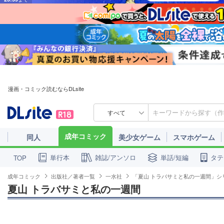
漫画・コミック読むならDLsite
すべて
成年コミック
同人
美少女ゲーム
スマホゲーム
単行本
雑誌/アンソロ
単話/短編
タテ
TOP
成年コミック
出版社／著者一覧
一水社
「夏山 トラバサミと私の一週間」シ
夏山 トラバサミと私の一週間