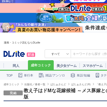
漫画・コミック読むならDLsite
すべて
成年コミック
同人
美少女ゲーム
スマホゲーム
単行本
雑誌/アンソロ
単話/短編
タテ
TOP
成年コミック
出版社／著者一覧
ばたぁさんど
ばたぁさんど(R)
「教え子
教え子はドMな花嫁候補 ～メス豚嫁と
完結
版