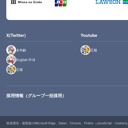
X(Twitter)
Youtube
全年齢
広報
English R18
広報
採用情報（グループ一括採用）
推奨環境：最新版のMicrosoft Edge、Safari、Chrome、Firefox（JavaScript・Cooki