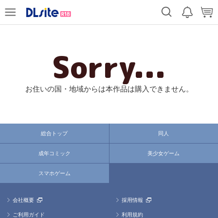
Sorry...
お住いの国・地域からは本作品は購入できません。
総合トップ
同人
成年コミック
美少女ゲーム
スマホゲーム
会社概要
採用情報
ご利用ガイド
利用規約