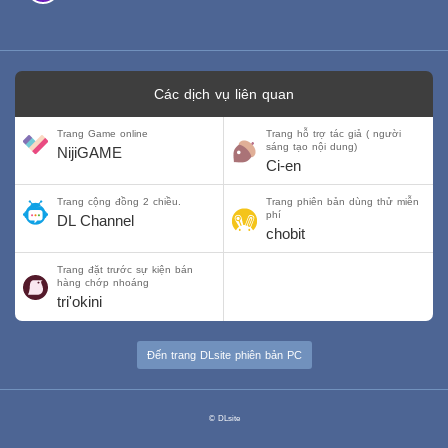
Các dịch vụ liên quan
Trang Game online
Trang hỗ trợ tác giả ( người
sáng tạo nội dung)
NijiGAME
Ci-en
Trang cộng đồng 2 chiều.
Trang phiên bản dùng thử miễn
phí
DL Channel
chobit
Trang đặt trước sự kiện bán
hàng chớp nhoáng
tri'okini
Đến trang DLsite phiên bản PC
© DLsite