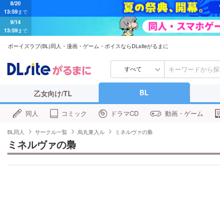
9/14
13:59
まで
ボーイズラブ(BL)同人・漫画・ゲーム・ボイスならDLsiteがるまに
すべて
BL
乙女向け/TL
同人
コミック
ドラマCD
動画・ゲーム
BL同人
サークル一覧
烏丸東入ル
ミネルヴァの梟
ミネルヴァの梟