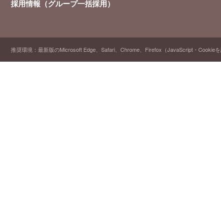
採用情報（グループ一括採用）
推奨環境：最新版のMicrosoft Edge、Safari、Chrome、Firefox（JavaScript・Cooki