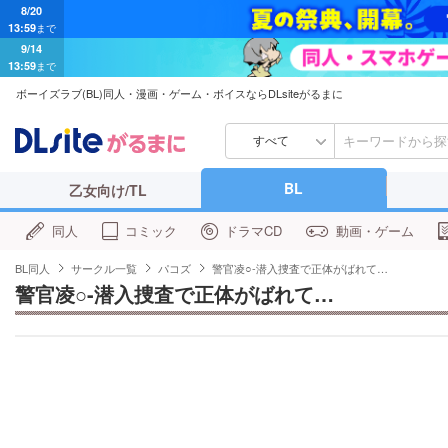
8/20
13:59
まで
9/14
13:59
まで
ボーイズラブ(BL)同人・漫画・ゲーム・ボイスならDLsiteがるまに
すべて
BL
乙女向け/TL
同人
コミック
ドラマCD
動画・ゲーム
BL同人
サークル一覧
パコズ
警官凌○-潜入捜査で正体がばれて…
警官凌○-潜入捜査で正体がばれて…