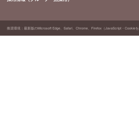
推奨環境：最新版のMicrosoft Edge、Safari、Chrome、Firefox（JavaScript・Cooki