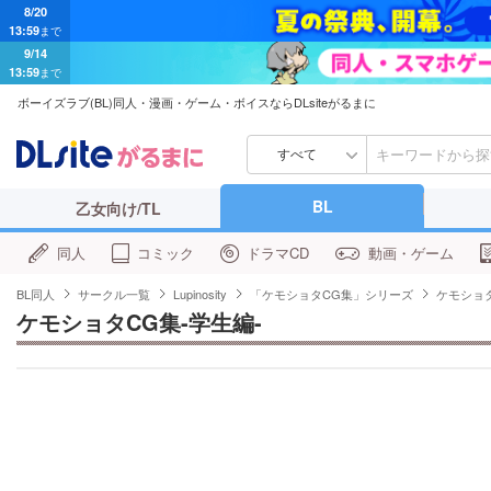
9/14
13:59
まで
ボーイズラブ(BL)同人・漫画・ゲーム・ボイスならDLsiteがるまに
すべて
BL
乙女向け/TL
同人
コミック
ドラマCD
動画・ゲーム
BL同人
サークル一覧
Lupinosity
「ケモショタCG集」シリーズ
ケモショタ
ケモショタCG集-学生編-