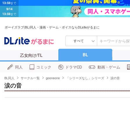
9/14
13:59
まで
ボーイズラブ(BL)同人・漫画・ゲーム・ボイスならDLsiteがるまに
すべて
BL
乙女向け/TL
同人
コミック
ドラマCD
動画・ゲーム
BL同人
サークル一覧
gooneone
「シリーズなし」シリーズ
涙の音
涙の音