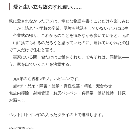
愛と生い立ち故のすれ違い……
親に愛されなかったアメは、幸せな物語を書くことだけを楽しみ
しかし訪れた○学校の卒業。受験も就活もしていないアメには生
卒業式の帰り、これからのことを悩みながら歩いていると、兄の
山に捨てられるのだろうと思っていたのに、連れていかれたのは
で二人だけで住むと言う。
実家にいる間、健だけはご飯をくれた。でもそれは、同情故――
う、家を出ていくことを決意する。
兄×弟の近親相○モノ。ハピエンです。
虐○子・兄弟・障害・監禁・真性包茎・精通・兜合わせ
包皮内掃除・射精管理・お尻ペンペン・貞操帯・勃起維持・排尿
お漏らし
ペット用トイレ砂の入ったタライの上で排泄します。
約12万字です。