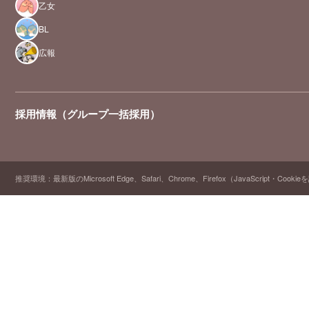
乙女
BL
広報
採用情報（グループ一括採用）
推奨環境：最新版のMicrosoft Edge、Safari、Chrome、Firefox（JavaScript・Cooki