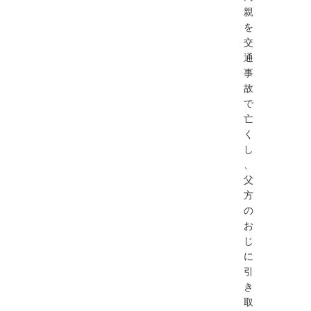
親
を
交
通
事
故
で
亡
く
し
、
父
方
の
お
じ
に
引
き
取