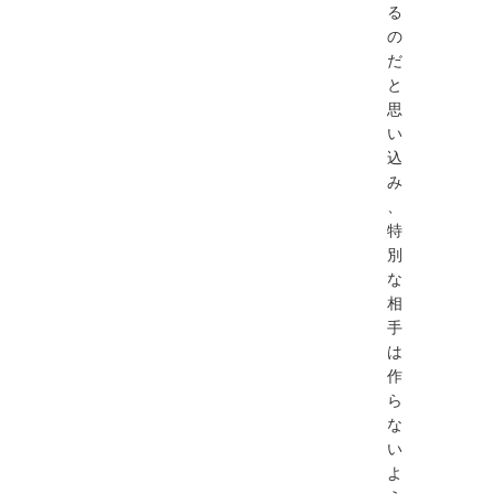
る
の
だ
と
思
い
込
み
、
特
別
な
相
手
は
作
ら
な
い
よ