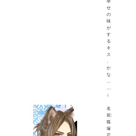
幸
せ
の
味
が
す
る
キ
ス
、
か
な
…
…
』
名
前:
狐
塚
忍