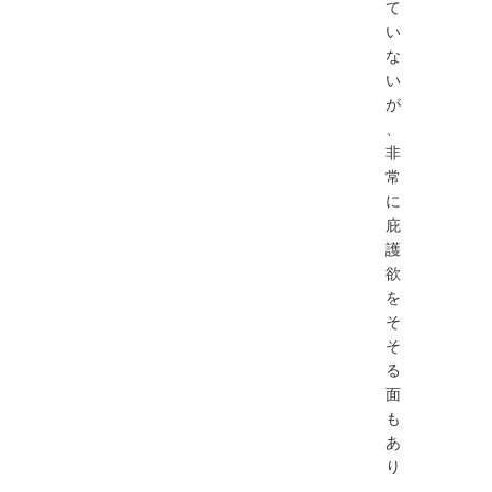
て
い
な
い
が
、
非
常
に
庇
護
欲
を
そ
そ
る
面
も
あ
り
、