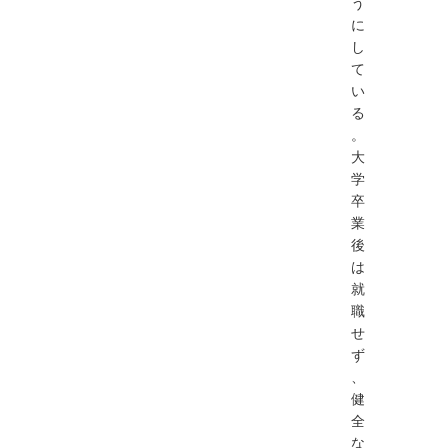
う
に
し
て
い
る
。
大
学
卒
業
後
は
就
職
せ
ず
、
健
全
な