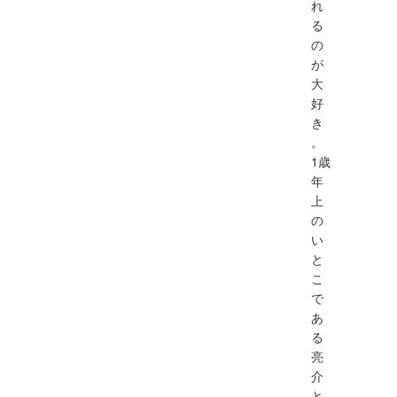
れ
る
の
が
大
好
き
。
1歳
年
上
の
い
と
こ
で
あ
る
亮
介
と