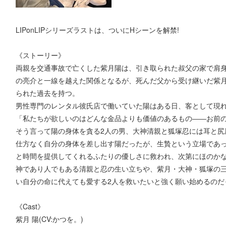
LIPonLIPシリーズラストは、ついにHシーンを解禁!
《ストーリー》
両親を交通事故で亡くした紫月陽は、引き取られた叔父の家で肩身
の亮介と一線を越えた関係となるが、死んだ父から受け継いだ紫
られた過去を持つ。
男性専門のレンタル彼氏店で働いていた陽はある日、客として現れ
「私たちが欲しいのはどんな金品よりも価値のあるもの――お前
そう言って陽の身体を貪る2人の男、大神清親と狐塚忍には耳と尻
仕方なく自分の身体を差し出す陽だったが、生贄という立場であ
と時間を提供してくれるふたりの優しさに救われ、次第にほのか
神であり人でもある清親と忍の生い立ちや、紫月・大神・狐塚の
い自分の命に代えても愛する2人を救いたいと強く願い始めるのだ
《Cast》
紫月 陽(CV:かつを。)