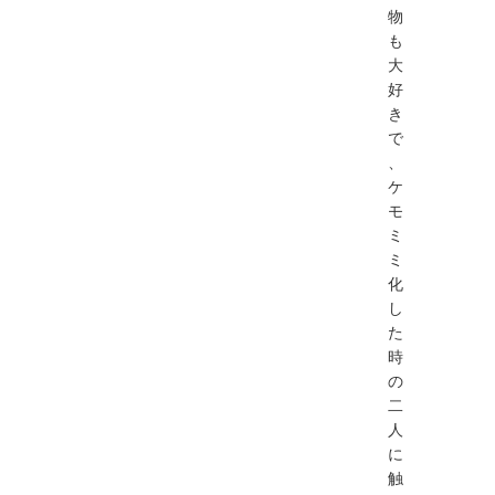
物
も
大
好
き
で
、
ケ
モ
ミ
ミ
化
し
た
時
の
二
人
に
触