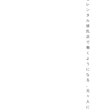
レ
ン
タ
ル
彼
氏
店
で
働
く
よ
う
に
な
る
。
元
々
人
に