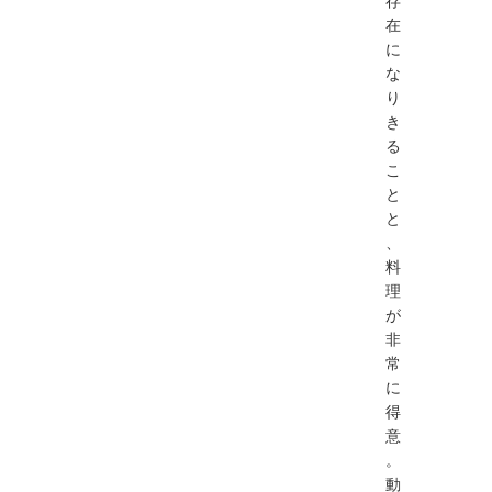
在
に
な
り
き
る
こ
と
と
、
料
理
が
非
常
に
得
意
。
動