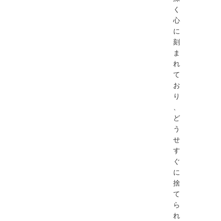
く
心
に
刻
ま
れ
て
お
り
、
ど
う
せ
す
ぐ
に
捨
て
ら
れ