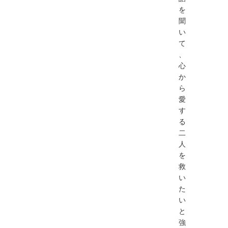
を
聞
い
て
、
心
か
ら
愛
す
る
二
人
を
救
い
た
い
と
強