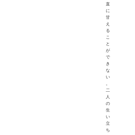
直
に
甘
え
る
こ
と
が
で
き
な
い
。
二
人
の
生
い
立
ち