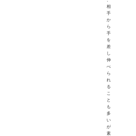
相
手
か
ら
手
を
差
し
伸
べ
ら
れ
る
こ
と
も
多
い
が
素