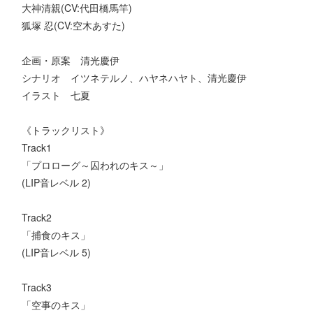
大神清親(CV:代田橋馬竿)
狐塚 忍(CV:空木あすた)
企画・原案 清光慶伊
シナリオ イツネテルノ、ハヤネハヤト、清光慶伊
イラスト 七夏
《トラックリスト》
Track1
「プロローグ～囚われのキス～」
(LIP音レベル 2)
Track2
「捕食のキス」
(LIP音レベル 5)
Track3
「空事のキス」