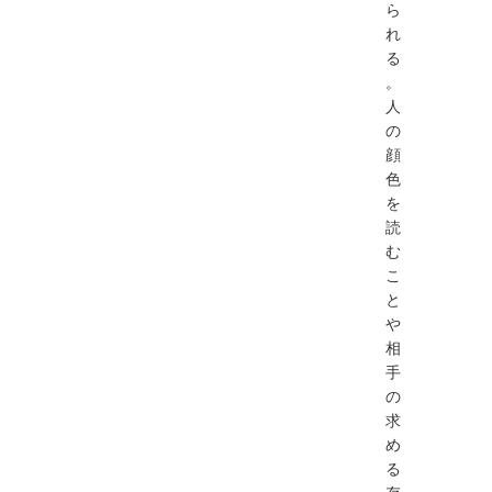
ら
れ
る
。
人
の
顔
色
を
読
む
こ
と
や
相
手
の
求
め
る
存