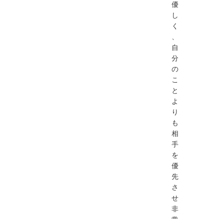
優
し
く
、
自
分
の
こ
と
よ
り
も
相
手
を
優
先
さ
せ
非
常