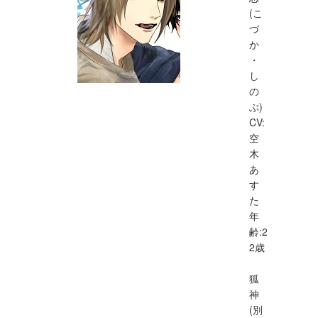
(こ
づ
か
・
し
の
ぶ)
CV:
空
木
あ
す
た
年
齢:2
2歳
狐
神
(別