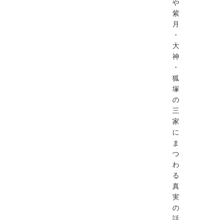
や
紫
月
・
大
神
・
狐
塚
の
三
家
に
ま
つ
わ
る
真
実
の
話