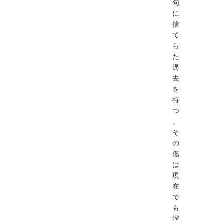
句
に
捨
て
ら
た
過
去
を
持
つ
。
そ
の
傷
は
現
在
で
も
深