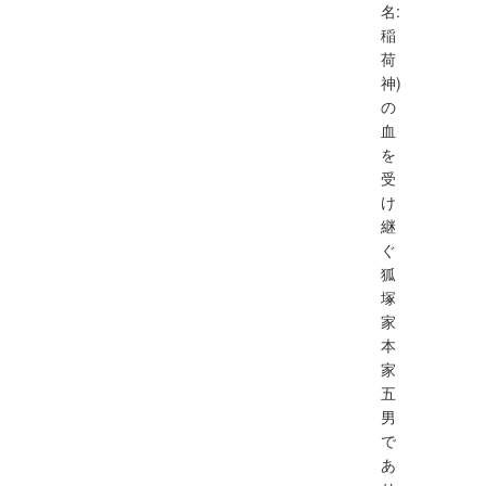
名:
稲
荷
神)
の
血
を
受
け
継
ぐ
狐
塚
家
本
家
五
男
で
あ