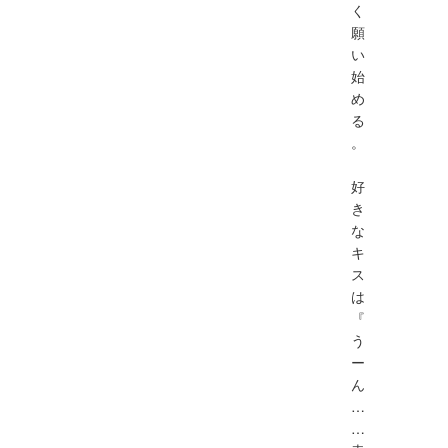
く
願
い
始
め
る
。
好
き
な
キ
ス
は
『
う
ー
ん
…
…