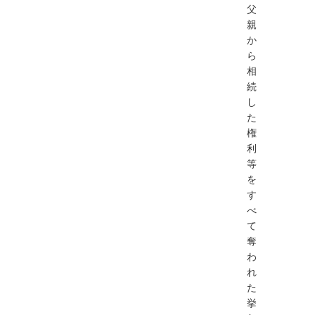
父
親
か
ら
相
続
し
た
権
利
等
を
す
べ
て
奪
わ
れ
た
挙