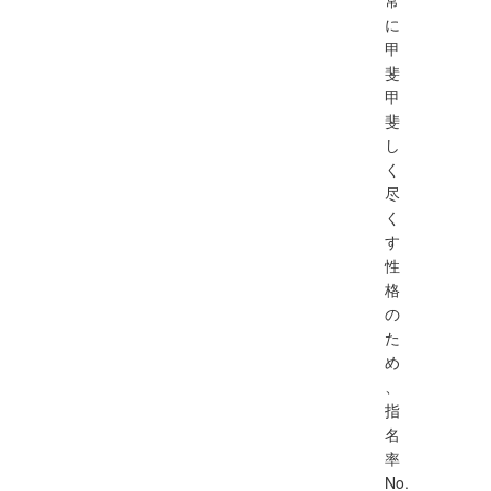
に
甲
斐
甲
斐
し
く
尽
く
す
性
格
の
た
め
、
指
名
率
No.