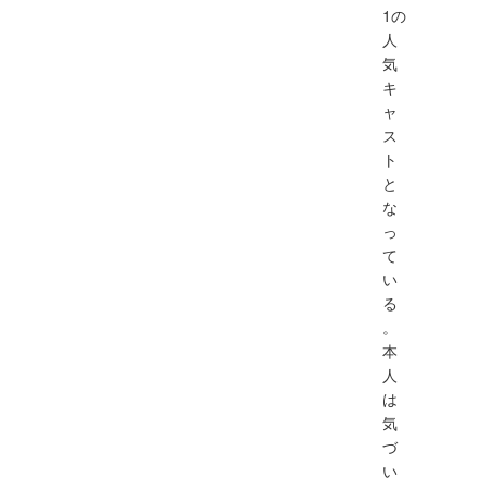
1の
人
気
キ
ャ
ス
ト
と
な
っ
て
い
る
。
本
人
は
気
づ
い