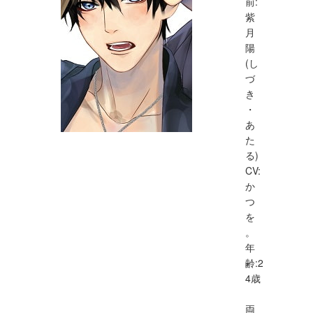
前:
紫
月
陽
(し
づ
き
・
あ
た
る)
CV:
か
つ
を
。
年
齢:2
4歳
両