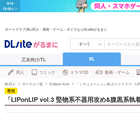
9/14
13:59
まで
ボーイズラブ(BL)同人・漫画・ゲーム・ボイスならDLsiteがるまに
すべて
BL
乙女向け/TL
同人
コミック
ドラマCD
動画・ゲーム
BL同人
サークル一覧
Endless Knot
「シチュエーションBLボイスドラマ「LIP
専売
「LIPonLIP vol.3 堅物系不器用攻め&腹黒