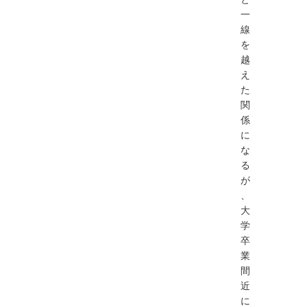
一
線
を
越
え
た
関
係
に
な
る
が
、
大
学
卒
業
間
近
に