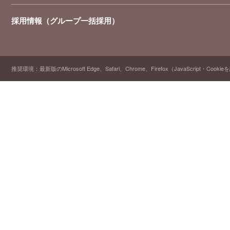
採用情報（グループ一括採用）
推奨環境：最新版のMicrosoft Edge、Safari、Chrome、Firefox（JavaScript・Cooki