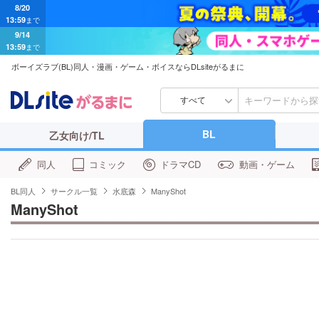
8/20
13:59
まで
9/14
13:59
まで
ボーイズラブ(BL)同人・漫画・ゲーム・ボイスならDLsiteがるまに
すべて
BL
乙女向け/TL
同人
コミック
ドラマCD
動画・ゲーム
BL同人
サークル一覧
水底森
ManyShot
ManyShot