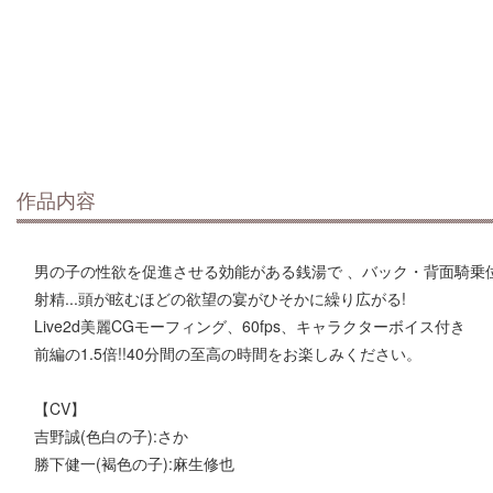
作品内容
男の子の性欲を促進させる効能がある銭湯で 、バック・背面騎乗
射精...頭が眩むほどの欲望の宴がひそかに繰り広がる!
Live2d美麗CGモーフィング、60fps、キャラクターボイス付き
前編の1.5倍!!40分間の至高の時間をお楽しみください。
【CV】
吉野誠(色白の子):さか
勝下健一(褐色の子):麻生修也