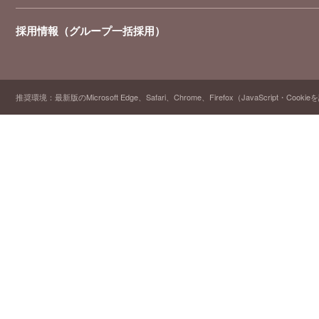
採用情報（グループ一括採用）
推奨環境：最新版のMicrosoft Edge、Safari、Chrome、Firefox（JavaScript・Cooki