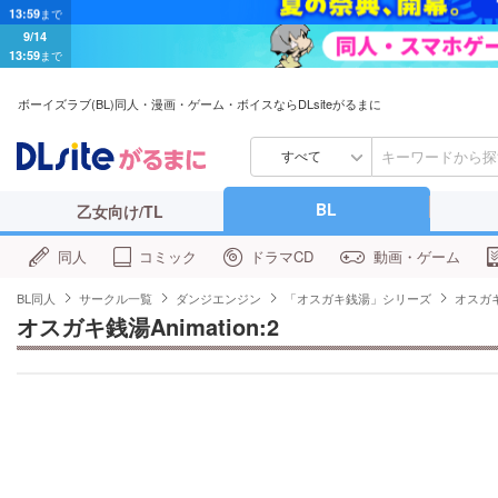
9/14
13:59
まで
ボーイズラブ(BL)同人・漫画・ゲーム・ボイスならDLsiteがるまに
すべて
BL
乙女向け/TL
同人
コミック
ドラマCD
動画・ゲーム
BL同人
サークル一覧
ダンジエンジン
「オスガキ銭湯」シリーズ
オスガキ銭
オスガキ銭湯Animation:2