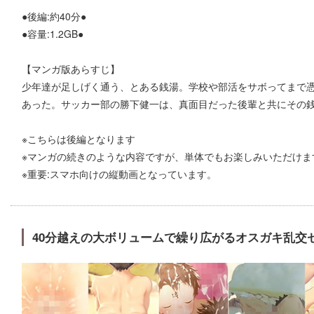
●後編:約40分●
●容量:1.2GB●
【マンガ版あらすじ】
少年達が足しげく通う、とある銭湯。学校や部活をサボってまで
あった。サッカー部の勝下健一は、真面目だった後輩と共にその銭湯
※こちらは後編となります
※マンガの続きのような内容ですが、単体でもお楽しみいただけま
※重要:スマホ向けの縦動画となっています。
40分越えの大ボリュームで繰り広がるオスガキ乱交セ