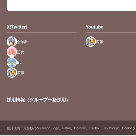
X(Twitter)
Youtube
全年齢
広報
乙女
BL
広報
採用情報（グループ一括採用）
推奨環境：最新版のMicrosoft Edge、Safari、Chrome、Firefox（JavaScript・Cooki