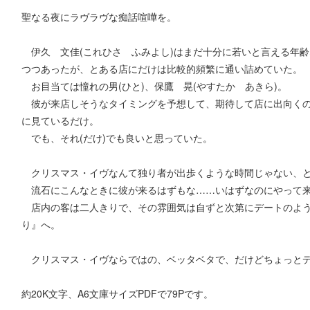
聖なる夜にラヴラヴな痴話喧嘩を。
伊久 文佳(これひさ ふみよし)はまだ十分に若いと言える年
つつあったが、とある店にだけは比較的頻繁に通い詰めていた。
お目当ては憧れの男(ひと)、保鷹 晃(やすたか あきら)。
彼が来店しそうなタイミングを予想して、期待して店に出向くの
に見ているだけ。
でも、それ(だけ)でも良いと思っていた。
クリスマス・イヴなんて独り者が出歩くような時間じゃない、と
流石にこんなときに彼が来るはずもな……いはずなのにやって来た
店内の客は二人きりで、その雰囲気は自ずと次第にデートのよう
り』へ。
クリスマス・イヴならではの、ベッタベタで、だけどちょっとデ
約20K文字、A6文庫サイズPDFで79Pです。