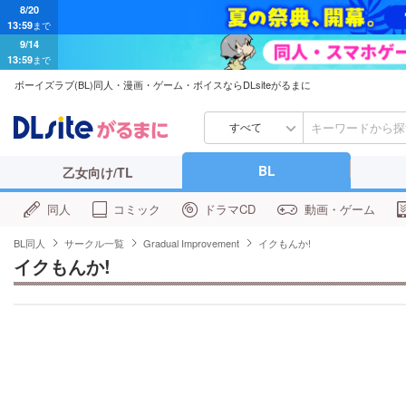
9/14
13:59
まで
ボーイズラブ(BL)同人・漫画・ゲーム・ボイスならDLsiteがるまに
すべて
BL
乙女向け/TL
同人
コミック
ドラマCD
動画・ゲーム
BL同人
サークル一覧
Gradual Improvement
イクもんか!
イクもんか!