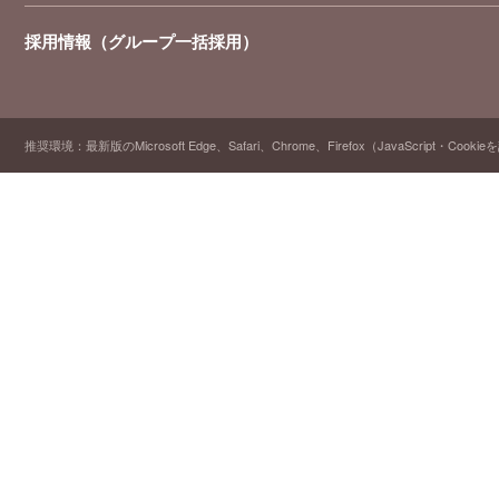
採用情報（グループ一括採用）
推奨環境：最新版のMicrosoft Edge、Safari、Chrome、Firefox（JavaScript・Cooki