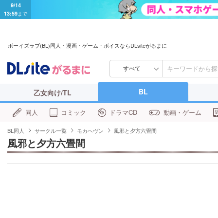
9/14
13:59
まで
ボーイズラブ(BL)同人・漫画・ゲーム・ボイスならDLsiteがるまに
すべて
BL
乙女向け/TL
同人
コミック
ドラマCD
動画・ゲーム
BL同人
サークル一覧
モカヘヴン
風邪と夕方六畳間
風邪と夕方六畳間