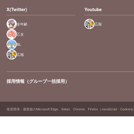
X(Twitter)
Youtube
全年齢
広報
乙女
BL
広報
採用情報（グループ一括採用）
推奨環境：最新版のMicrosoft Edge、Safari、Chrome、Firefox（JavaScript・Cooki