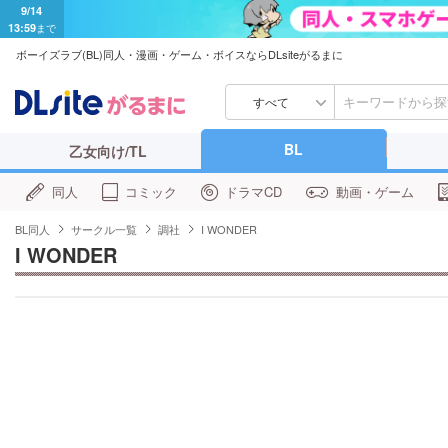
9/14
13:59
まで
ボーイズラブ(BL)同人・漫画・ゲーム・ボイスならDLsiteがるまに
すべて
BL
乙女向け/TL
同人
コミック
ドラマCD
動画・ゲーム
BL同人
サークル一覧
調社
I WONDER
I WONDER