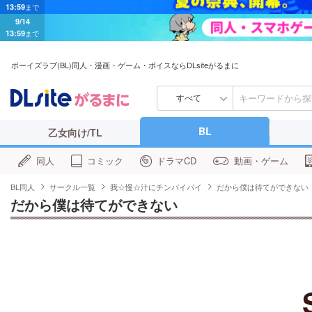
9/14
13:59
まで
ボーイズラブ(BL)同人・漫画・ゲーム・ボイスならDLsiteがるまに
すべて
BL
乙女向け/TL
同人
コミック
ドラマCD
動画・ゲーム
BL同人
サークル一覧
我☆慢☆汁にチンパイパイ
だから僕は待てができない
だから僕は待てができない