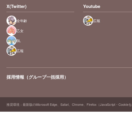
X(Twitter)
Youtube
全年齢
広報
乙女
BL
広報
採用情報（グループ一括採用）
推奨環境：最新版のMicrosoft Edge、Safari、Chrome、Firefox（JavaScript・Cooki