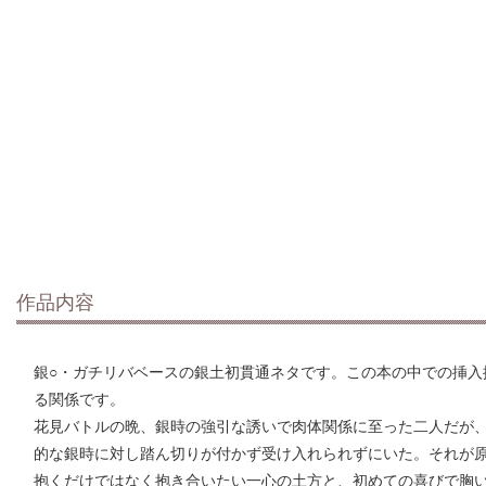
作品内容
銀○・ガチリバベースの銀土初貫通ネタです。この本の中での挿入
る関係です。
花見バトルの晩、銀時の強引な誘いで肉体関係に至った二人だが
的な銀時に対し踏ん切りが付かず受け入れられずにいた。それが
抱くだけではなく抱き合いたい一心の土方と、初めての喜びで胸