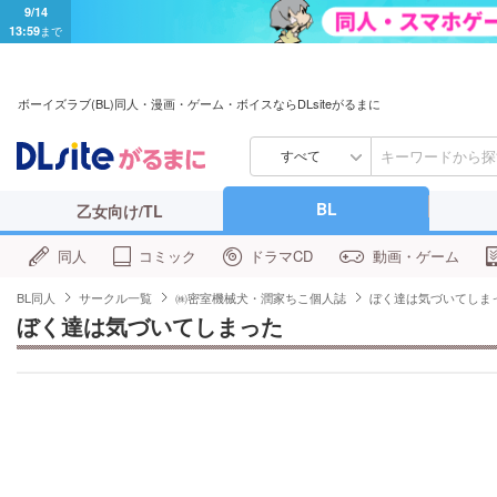
9/14
13:59
まで
ボーイズラブ(BL)同人・漫画・ゲーム・ボイスならDLsiteがるまに
すべて
BL
乙女向け/TL
同人
コミック
ドラマCD
動画・ゲーム
BL同人
サークル一覧
㈱密室機械犬・潤家ちこ個人誌
ぼく達は気づいてしま
ぼく達は気づいてしまった