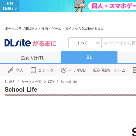
9/14
13:59
まで
ボーイズラブ(BL)同人・漫画・ゲーム・ボイスならDLsiteがるまに
すべて
BL
乙女向け/TL
同人
コミック
ドラマCD
動画・ゲーム
BL同人
サークル一覧
SZY
School Life
School Life