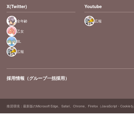
X(Twitter)
Youtube
全年齢
広報
乙女
BL
広報
採用情報（グループ一括採用）
推奨環境：最新版のMicrosoft Edge、Safari、Chrome、Firefox（JavaScript・Cooki