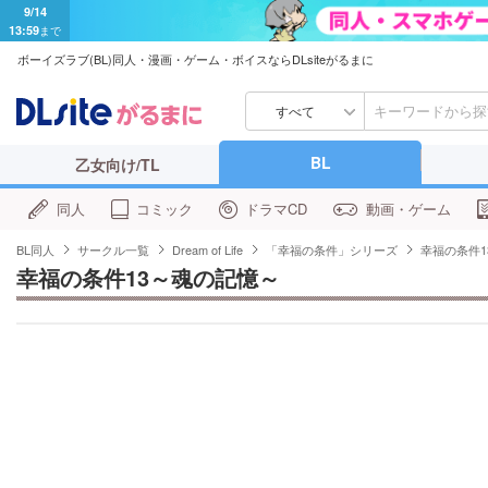
9/14
13:59
まで
ボーイズラブ(BL)同人・漫画・ゲーム・ボイスならDLsiteがるまに
すべて
BL
乙女向け/TL
同人
コミック
ドラマCD
動画・ゲーム
BL同人
サークル一覧
Dream of Life
「幸福の条件」シリーズ
幸福の条件1
幸福の条件13～魂の記憶～