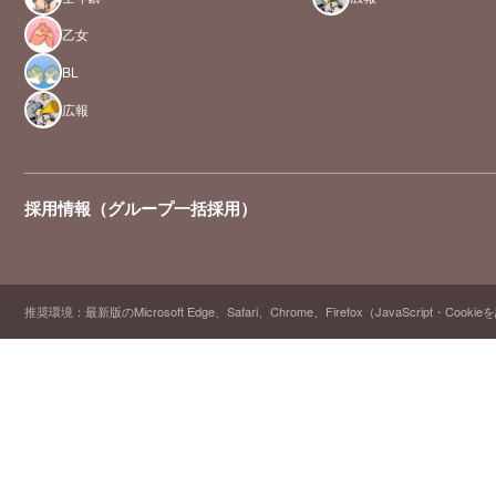
乙女
BL
広報
採用情報（グループ一括採用）
推奨環境：最新版のMicrosoft Edge、Safari、Chrome、Firefox（JavaScript・Cooki