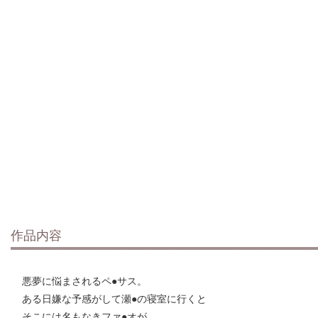
作品内容
悪夢に悩まされるペ●サス。
ある日嫌な予感がして瀬●の寝室に行くと
そこには名もなきファ●オが…