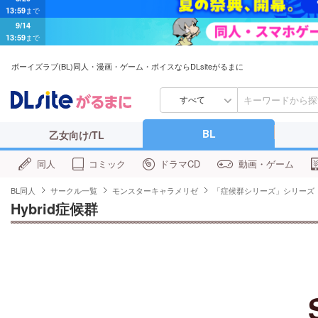
9/14
13:59
まで
ボーイズラブ(BL)同人・漫画・ゲーム・ボイスならDLsiteがるまに
すべて
BL
乙女向け/TL
同人
コミック
ドラマCD
動画・ゲーム
BL同人
サークル一覧
モンスターキャラメリゼ
「症候群シリーズ」シリーズ
Hybrid症候群