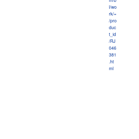
l/wo
rk/=
/pro
duc
t_id
/RJ
046
381
.ht
ml