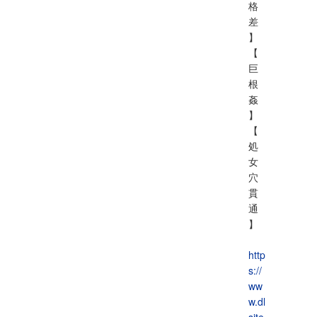
格
差
】
【
巨
根
姦
】
【
処
女
穴
貫
通
】
http
s://
ww
w.dl
site.