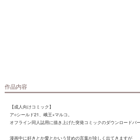
作品内容
【成人向けコミック】
ア○シールド21、峨王×マルコ。
オフライン同人誌用に描き上げた突発コミックのダウンロードバ
漫画中に好きとか愛とかいう甘めの言葉が珍しく出てきますが