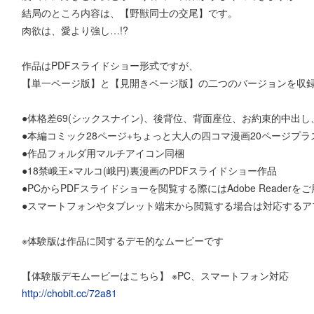
結局のところ内容は、【野獣同士の交尾】です。
肉欲は、愛より強し…!?
作品はPDFスライドショー形式ですが、
【単一ページ版】と【見開きページ版】の二つのバージョンを収
●体格差69(シックスナイン)、後背位、背面座位、お約束的中出し
●本編コミック28ページ+ちょっと大人の四コマ漫画20ページプラ
●作品フォルダ用マルチアイコン同梱
●18禁峨王×マルコ(峨円)裏漫画のPDFスライドショー作品
●PCからPDFスライドショーを閲覧する際にはAdobe Readerを
●スマートフォンやタブレット端末から閲覧する場合は対応するア
※体験版は作品に関するデモ的なムービーです
【体験版デモムービーはこちら】 ※PC、スマートフォン対応
http://chobit.cc/72a81