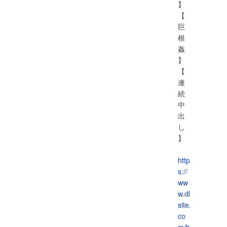
】
【
巨
根
姦
】
【
連
続
中
出
し
】
http
s://
ww
w.dl
site.
co
m/b