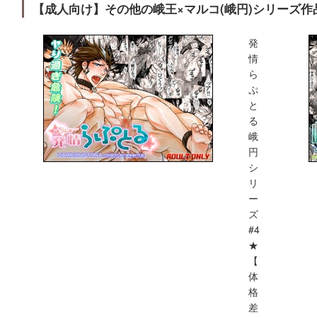
【成人向け】その他の峨王×マルコ(峨円)シリーズ作
発
情
ら
ぷ
と
る
峨
円
シ
リ
ー
ズ
#4
★
【
体
格
差