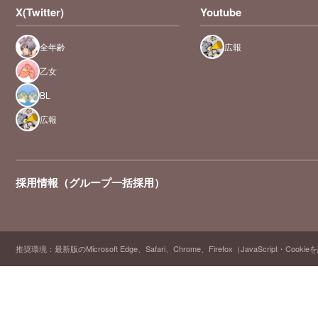
X(Twitter)
Youtube
全年齢
広報
乙女
BL
広報
採用情報（グループ一括採用）
推奨環境：最新版のMicrosoft Edge、Safari、Chrome、Firefox（JavaScript・Cooki