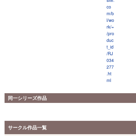
co
m/b
l/wo
rk/=
/pro
duc
t_id
/RJ
034
277
.ht
ml
同一シリーズ作品
サークル作品一覧