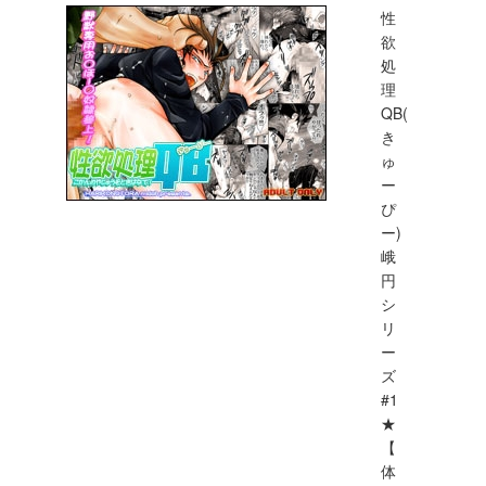
性
欲
処
理
QB(
き
ゅ
ー
ぴ
ー)
峨
円
シ
リ
ー
ズ
#1
★
【
体