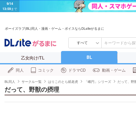
9/14
13:59
まで
ボーイズラブ(BL)同人・漫画・ゲーム・ボイスならDLsiteがるまに
すべて
BL
乙女向け/TL
同人
コミック
ドラマCD
動画・ゲーム
BL同人
サークル一覧
はりこのとら紙老虎
「峨円」シリーズ
だって、野
だって、野獣の摂理