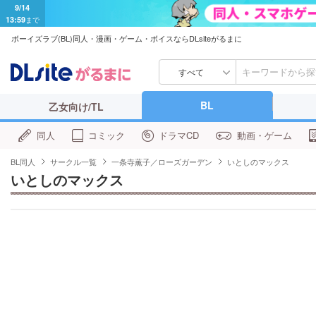
9/14
13:59
まで
ボーイズラブ(BL)同人・漫画・ゲーム・ボイスならDLsiteがるまに
すべて
BL
乙女向け/TL
同人
コミック
ドラマCD
動画・ゲーム
BL同人
サークル一覧
一条寺薫子／ローズガーデン
いとしのマックス
いとしのマックス