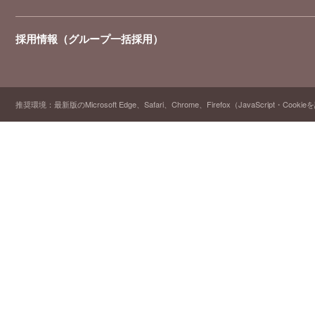
採用情報（グループ一括採用）
推奨環境：最新版のMicrosoft Edge、Safari、Chrome、Firefox（JavaScript・Cooki