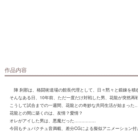
作品内容
陣 刹那は、格闘術道場の館長代理として、日々黙々と鍛錬を積
そんなある日、10年前、ただ一度だけ対戦した男、花龍が突然再
こうして試合までの一週間、花龍との奇妙な共同生活が始まった
花龍との間に築くのは、友情？愛情？
オレがアイした男は、悪魔だった……………
今回もチュパクチュ音満載、差分CGによる擬似アニメーション付