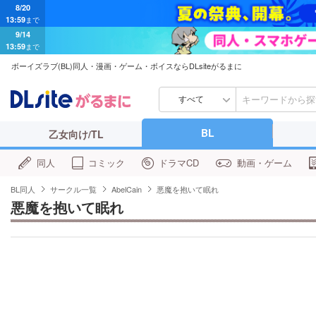
8/20
13:59
まで
9/14
13:59
まで
ボーイズラブ(BL)同人・漫画・ゲーム・ボイスならDLsiteがるまに
すべて
BL
乙女向け/TL
同人
コミック
ドラマCD
動画・ゲーム
BL同人
サークル一覧
AbelCain
悪魔を抱いて眠れ
悪魔を抱いて眠れ