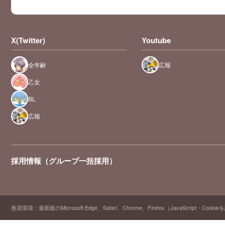
X(Twitter)
Youtube
全年齢
広報
乙女
BL
広報
採用情報（グループ一括採用）
推奨環境：最新版のMicrosoft Edge、Safari、Chrome、Firefox（JavaScript・Cooki