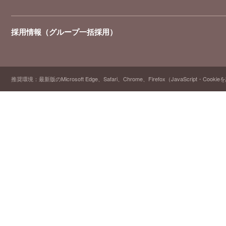
採用情報（グループ一括採用）
推奨環境：最新版のMicrosoft Edge、Safari、Chrome、Firefox（JavaScript・Cooki