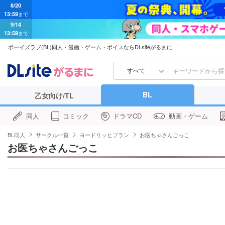
13:59
まで
9/14
13:59
まで
ボーイズラブ(BL)同人・漫画・ゲーム・ボイスならDLsiteがるまに
すべて
BL
乙女向け/TL
同人
コミック
ドラマCD
動画・ゲーム
BL同人
サークル一覧
ヨードリッヒプラン
お医ちゃさんごっこ
お医ちゃさんごっこ