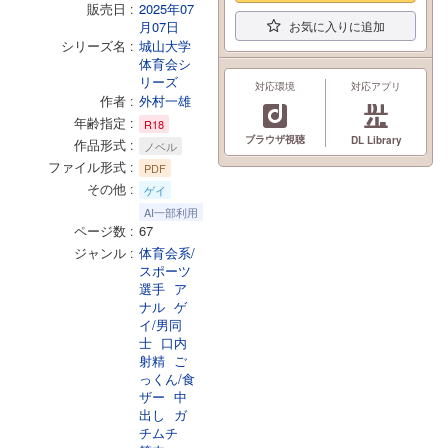
販売日
2025年07
月07日
お気に入りに追加
シリーズ名
城山大学
体育会シ
リーズ
対応環境
対応アプリ
作者
外村一雄
年齢指定
R18
ブラウザ視聴
DL Library
作品形式
ノベル
ファイル形式
PDF
その他
ゲイ
AI一部利用
ページ数
67
ジャンル
体育会系/
スポーツ
選手
ア
ナル
ゲ
イ/男同
士
口内
射精
ご
っくん/食
ザー
中
出し
ガ
チムチ