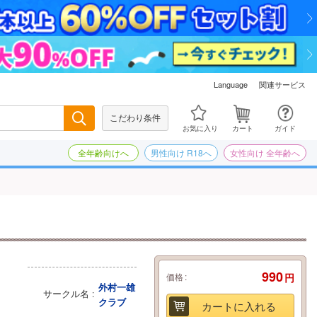
関連サービス
Language
こだわり条件
検索
お気に入り
カート
ガイド
全年齢向けへ
男性向け R18へ
女性向け 全年齢へ
990
価格
円
外村一雄
サークル名
クラブ
カートに入れる