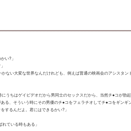
かい?」
す」
いかない大変な世界なんだけれども、例えば普通の映画会のアシスタン
特にうちはゲイビデオだから男同士のセックスだから、当然チ●コが勃
ある、そういう時にその男優のチ●コをフェラチオしてチ●コをギンギ
をするんだよ。君にはできるかい?」
ばれている時もある」