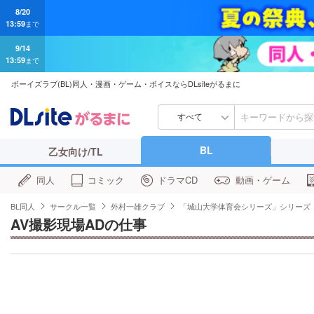
9/14
13:59
まで
ボーイズラブ(BL)同人・漫画・ゲーム・ボイスならDLsiteがるまに
すべて
BL
乙女向け/TL
同人
コミック
ドラマCD
動画・ゲーム
BL同人
サークル一覧
外村一雄クラブ
「城山大学体育会シリーズ」シリーズ
AV撮影現場ADの仕事