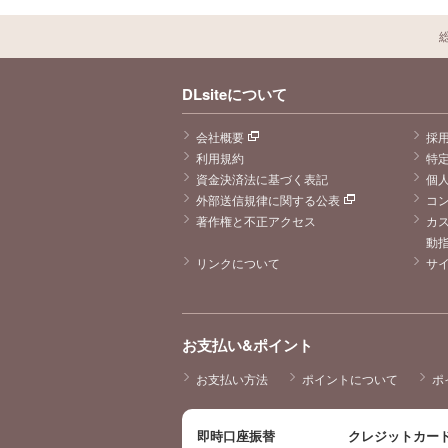
DLsiteについて
会社概要
採
利用規約
特
資金決済法に基づく表記
個
外部送信規律に関する公表
コ
著作権と不正アクセス
カ
動
リンクについて
サ
お支払い&ポイント
お支払い方法
ポイントについて
ポ
即時口座振替
クレジットカー