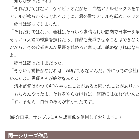
「知らなかったです」
「それだけではない、ゲイビデオだから、当然アナルセックスを
アナルが軟らかくほぐれるように、君の舌でアナルを舐め、ケツ
郷田は黙ってしまった。
「それだけではない。会社はそういう素晴らしい筋肉で日本一を
そういう人達の機嫌を損ねたら、作品も完成させることはできな
だから、その役者さんが足裏を舐めろと言えば、舐めなければな
よ」
郷田は黙ったままだった。
「そういう覚悟がなければ、ADはできないんだ。特にうちの会社
いんだよ。男優さんが絶対なんだよ」
「清水監督はかつてADをやったことがあると聞いたことがありま
「もちろんやったよ。それをやらなければ、監督にはなれないん
「すいません、自分の考えが甘かったです」
(紹介画像、サンブルにAI生成画像を使用しております。)
同一シリーズ作品