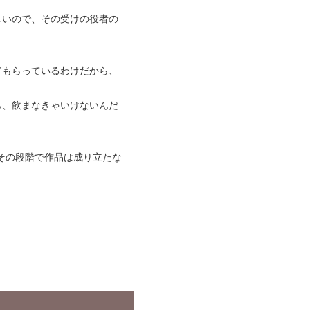
しいので、その受けの役者の
」
てもらっているわけだから、
ら、飲まなきゃいけないんだ
その段階で作品は成り立たな