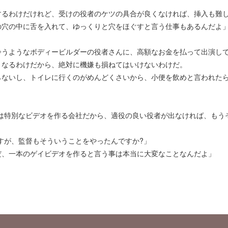
するわけだけれど、受けの役者のケツの具合が良くなければ、挿入も難
の穴の中に舌を入れて、ゆっくりと穴をほぐすと言う仕事もあるんだよ
争うようなボディービルダーの役者さんに、高額なお金を払って出演し
くなるわけだから、絶対に機嫌も損ねてはいけないわけだ。
らないし、トイレに行くのがめんどくさいから、小便を飲めと言われた
は特別なビデオを作る会社だから、適役の良い役者が出なければ、もう
すが、監督もそういうことをやったんですか?」
だ、一本のゲイビデオを作ると言う事は本当に大変なことなんだよ」