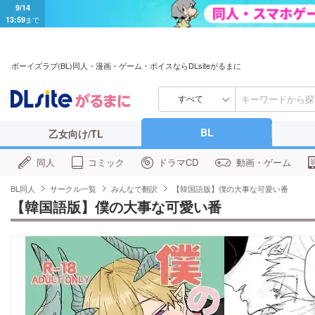
9/14
13:59
まで
ボーイズラブ(BL)同人・漫画・ゲーム・ボイスならDLsiteがるまに
すべて
BL
乙女向け/TL
同人
コミック
ドラマCD
動画・ゲーム
BL同人
サークル一覧
みんなで翻訳
【韓国語版】僕の大事な可愛い番
【韓国語版】僕の大事な可愛い番