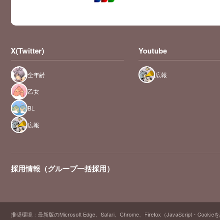
X(Twitter)
Youtube
全年齢
広報
乙女
BL
広報
採用情報（グループ一括採用）
推奨環境：最新版のMicrosoft Edge、Safari、Chrome、Firefox（JavaScript・Cooki