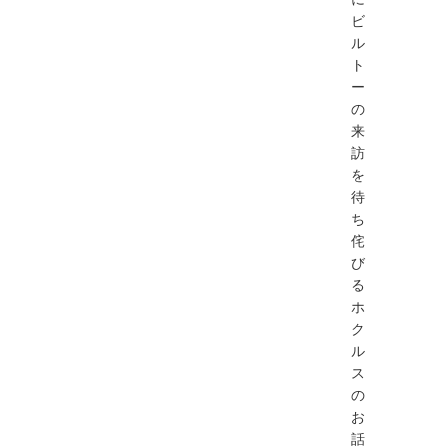
ビ
ル
ト
ー
の
来
訪
を
待
ち
侘
び
る
ホ
ク
ル
ス
の
お
話