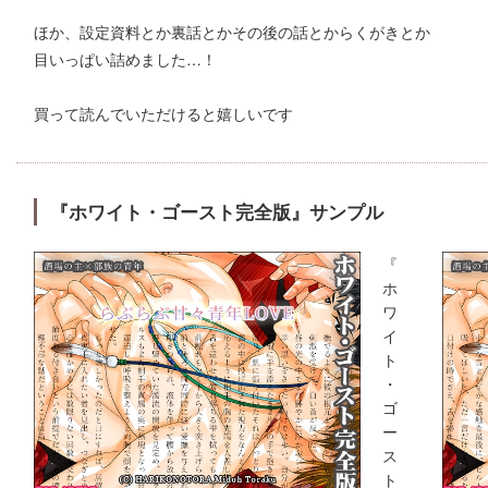
ほか、設定資料とか裏話とかその後の話とからくがきとか
目いっぱい詰めました…！
買って読んでいただけると嬉しいです
『ホワイト・ゴースト完全版』サンプル
『
ホ
ワ
イ
ト
・
ゴ
ー
ス
ト