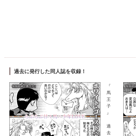
過去に発行した同人誌を収録！
『
馬
王
子
』
過
去