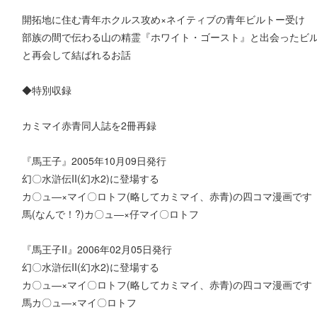
開拓地に住む青年ホクルス攻め×ネイティブの青年ビルトー受け
部族の間で伝わる山の精霊『ホワイト・ゴースト』と出会ったビ
と再会して結ばれるお話
◆特別収録
カミマイ赤青同人誌を2冊再録
『馬王子』2005年10月09日発行
幻〇水滸伝II(幻水2)に登場する
カ〇ュ―×マイ〇ロトフ(略してカミマイ、赤青)の四コマ漫画です
馬(なんで！?)カ〇ュ―×仔マイ〇ロトフ
『馬王子II』2006年02月05日発行
幻〇水滸伝II(幻水2)に登場する
カ〇ュ―×マイ〇ロトフ(略してカミマイ、赤青)の四コマ漫画です
馬カ〇ュ―×マイ〇ロトフ