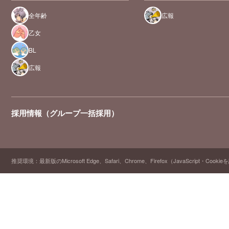
全年齢
広報
乙女
BL
広報
採用情報（グループ一括採用）
推奨環境：最新版のMicrosoft Edge、Safari、Chrome、Firefox（JavaScript・Cooki