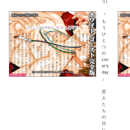
り)
『
も
う
ひ
と
つ
の
Lov
er's
day
』
恋
人
た
ち
の
日
に