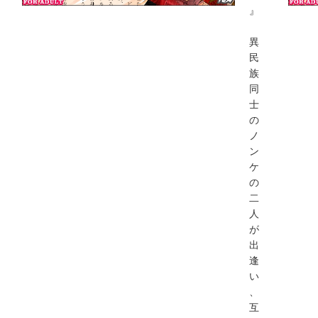
』
異
民
族
同
士
の
ノ
ン
ケ
の
二
人
が
出
逢
い
、
互