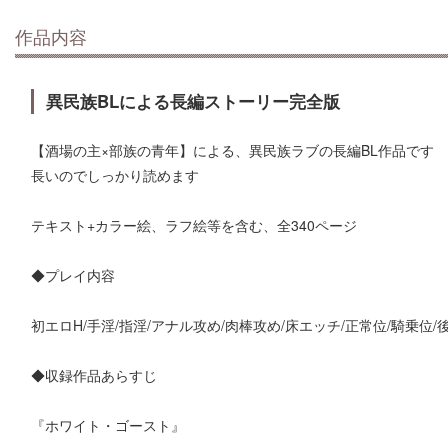
作品内容
異民族BLによる長編ストーリー完全版
【酒場の主×部族の青年】による、異民族ラブの長編BL作品です
長いのでしっかり読めます
テキスト+カラー絵、ラフ絵等を含む、全340ページ
◆プレイ内容
初エロH/手淫/指淫/アナル攻め/肉棒攻め/床エッチ/正常位/騎乗位/
◆収録作品あらすじ
『ホワイト・ゴースト』