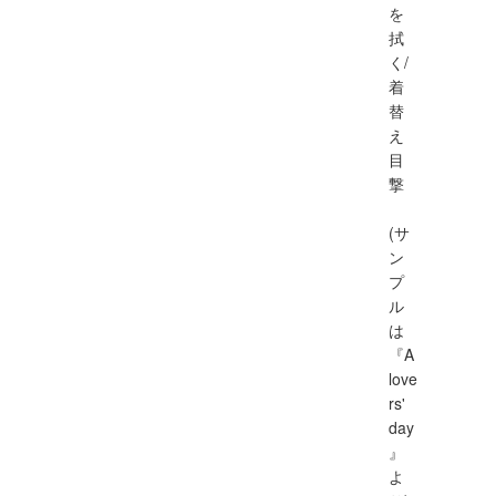
を
拭
く/
着
替
え
目
撃
(サ
ン
プ
ル
は
『A
love
rs'
day
』
よ