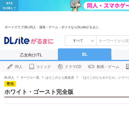
9/14
13:59
まで
ボーイズラブ(BL)同人・漫画・ゲーム・ボイスならDLsiteがるまに
すべて
BL
乙女向け/TL
同人
コミック
ドラマCD
動画・ゲーム
BL同人
サークル一覧
はりこのとら紙老虎
「はりこのとらホクビル」シリー
専売
ホワイト・ゴースト完全版