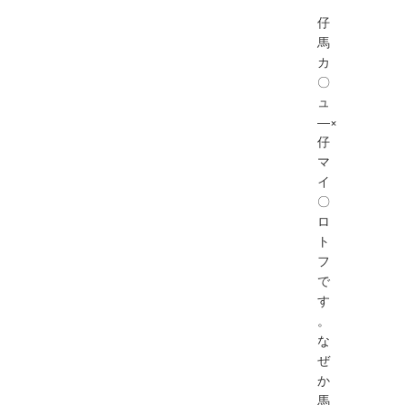
仔
馬
カ
〇
ュ
―×
仔
マ
イ
〇
ロ
ト
フ
で
す
。
な
ぜ
か
馬