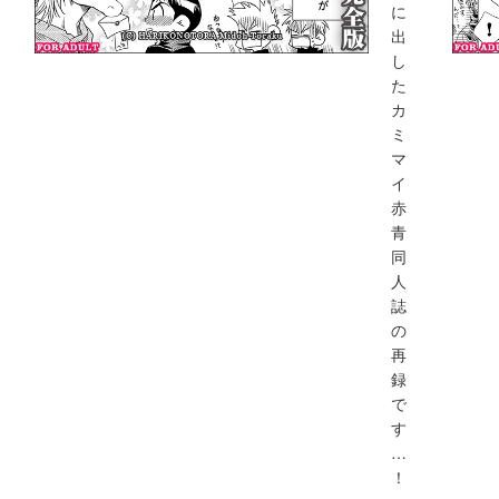
に
出
し
た
カ
ミ
マ
イ
赤
青
同
人
誌
の
再
録
で
す
…
！