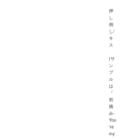
押
し
倒
し/
キ
ス
(サ
ン
プ
ル
は
『
初
摘
み-
You
're
my