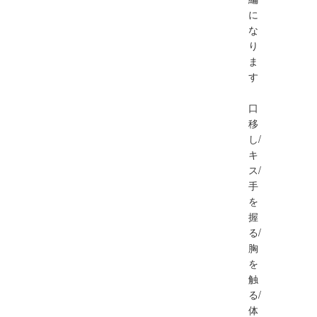
に
な
り
ま
す
口
移
し/
キ
ス/
手
を
握
る/
胸
を
触
る/
体