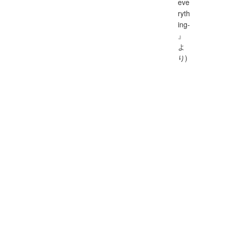
eve
ryth
ing-
』
よ
り)