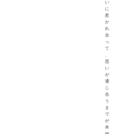
い
に
惹
か
れ
合
っ
て
、
思
い
が
通
じ
合
う
ま
で
が
本
編