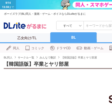
9/14
13:59
まで
ボーイズラブ(BL)同人・漫画・ゲーム・ボイスならDLsiteがるまに
すべて
BL
乙女向け/TL
同人
コミック
ドラマCD
動画・ゲーム
BL同人
サークル一覧
みんなで翻訳
【韓国語版】卒業とヤリ部屋
【韓国語版】卒業とヤリ部屋