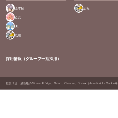
全年齢
広報
乙女
BL
広報
採用情報（グループ一括採用）
推奨環境：最新版のMicrosoft Edge、Safari、Chrome、Firefox（JavaScript・Cooki