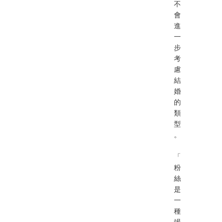
不
會
進
一
步
考
慮
結
婚
的
類
型
。
「
粉
絲
是
一
種
竭