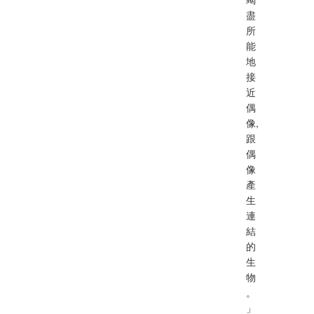
盡
所
能
地
接
近
偶
像,
跟
偶
像
產
生
連
結
的
生
物
。
」