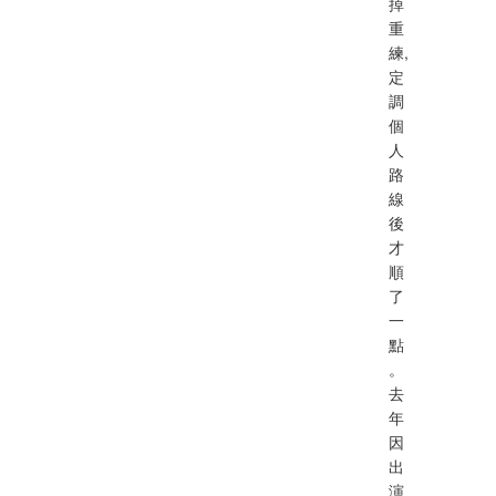
掉
重
練,
定
調
個
人
路
線
後
才
順
了
一
點
。
去
年
因
出
演