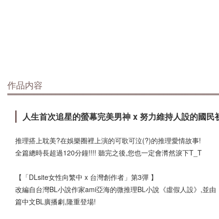
作品内容
人生首次追星的螢幕完美男神 x 努力維持人設的國民
推理搭上耽美?在娛樂圈裡上演的可歌可泣(?)的推理愛情故事!
全篇總時長超過120分鐘!!!! 聽完之後,您也一定會潸然淚下T_T
【「DLsite女性向繁中 x 台灣創作者」第3彈 】
改編自台灣BL小說作家ami亞海的微推理BL小說《虛假人設》,並由「
篇中文BL廣播劇,隆重登場!