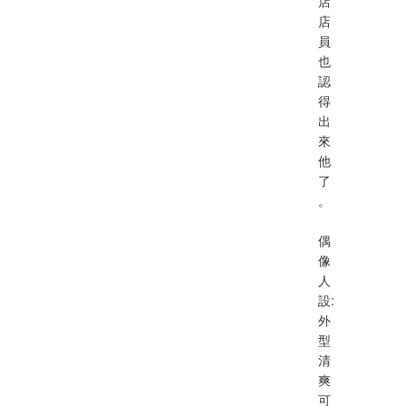
店
店
員
也
認
得
出
來
他
了
。
偶
像
人
設:
外
型
清
爽
可