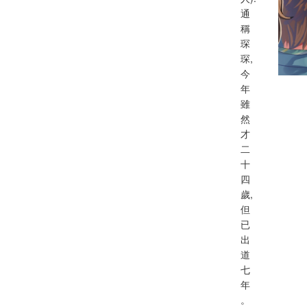
通
稱
琛
琛,
今
年
雖
然
才
二
十
四
歲,
但
已
出
道
七
年
。