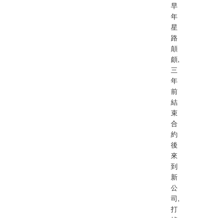
早
年
星
路
顛
頗,
三
年
前
結
束
合
約
後
來
到
新
公
司,
打