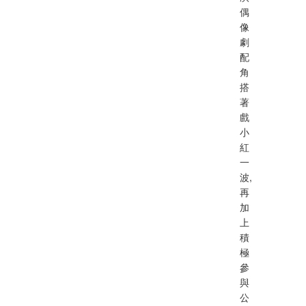
偶
像
劇
配
角
搭
著
戲
小
紅
一
波,
再
加
上
積
極
參
與
公