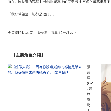
而在共同調查的過程中,他發現螢幕上的完美男神,不僅跟螢幕形象不
「我好希望這一切都是假的。」
全篇總時長:本篇 116分鐘 + 特典 12分鐘以上
【主要角色介紹】
張
宸
琛
(CV
: 河
豚
灣
戀
人):