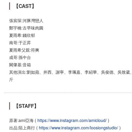
【CAST】
張宸琛:河豚灣戀人
鄭宇橋:古早味肉圓
夏雨希:錢欣郁
南哥:于正昇
夏雨希父親:符爽
成哥:孫中台
闕肇基:音箱
其他演出:劉如蘋、井西、謝寧、李珮嘉、李紹華、吳俊德、吳致葳、林昱
斤
【STAFF】
原著:ami亞海 (
https://www.instagram.com/amicloud/
)
出品:陌上商行 (
https://www.instagram.com/loosiongstudio/
)