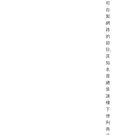
司
自
製
網
路
的
節
目,
其
知
名
度
總
算
讓
樓
下
便
利
商