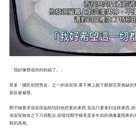
「我好像變成你的粉絲了。」
眾多「國民初戀男友」之一的張宸琛,看不爽上戲下戲都完美無缺的男
卻反被威脅。
鄭宇橋要求張宸琛協助找到他想要的東西,並說只要拿到這樣東西,
張宸琛無奈之下只得配合,卻發現鄭宇橋竟是多年前的偶像夏雨希的弟
殺的真相。