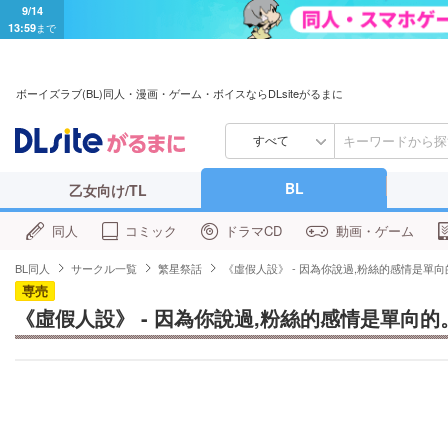
9/14
13:59
まで
ボーイズラブ(BL)同人・漫画・ゲーム・ボイスならDLsiteがるまに
すべて
BL
乙女向け/TL
同人
コミック
ドラマCD
動画・ゲーム
BL同人
サークル一覧
繁星祭話
《虛假人設》 - 因為你說過,粉絲的感情是單
専売
《虛假人設》 - 因為你說過,粉絲的感情是單向