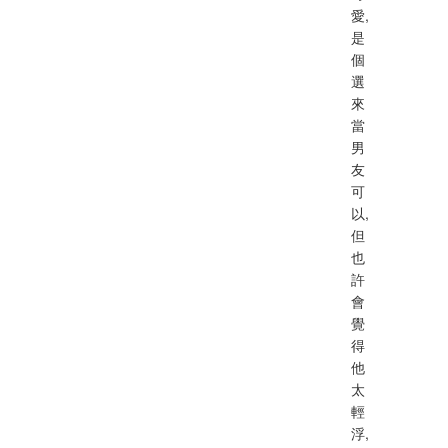
愛,
是
個
選
來
當
男
友
可
以,
但
也
許
會
覺
得
他
太
輕
浮,