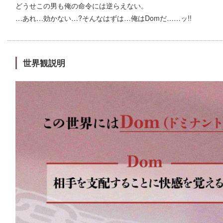
どうせこの男も俺の命令には逆らえない。
…あれ…効かない…?そんなはずは…俺はDomだ……ッ!!
世界観説明