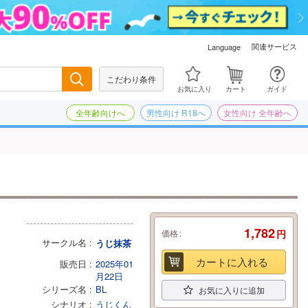
関連サービス
Language
こだわり条件
検索
お気に入り
カート
ガイド
全年齢向けへ
男性向け R18へ
女性向け 全年齢へ
1,782
価格
円
サークル名
うじ抹茶
カートに入れる
販売日
2025年01
月22日
シリーズ名
BL
お気に入りに追加
シナリオ
うじくん