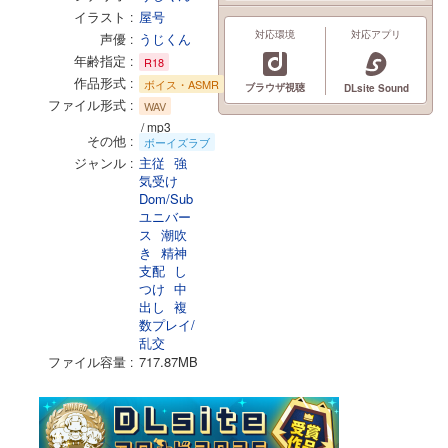
イラスト
屋号
対応環境
対応アプリ
声優
うじくん
年齢指定
R18
作品形式
ボイス・ASMR
ブラウザ視聴
DLsite Sound
ファイル形式
WAV
/ mp3
その他
ボーイズラブ
ジャンル
主従
強
気受け
Dom/Sub
ユニバー
ス
潮吹
き
精神
支配
し
つけ
中
出し
複
数プレイ/
乱交
ファイル容量
717.87MB