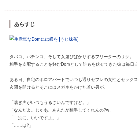
あらすじ
タバコ、パチンコ、そして女遊びばかりするフリーターのリク。
相手を支配することを好むDomとして誰もを伏せてきた彼は毎日
ある日、自宅のボロアパートでいつも通りセフレの女性とセック
玄関を開けるとそこにはメガネをかけた若い男が。
「喘ぎ声がいつもうるさいんですけど。」
「なんだよ。じゃあ、あんたが相手してくれんの?w」
「…別に、いいですよ。」
「……は?」