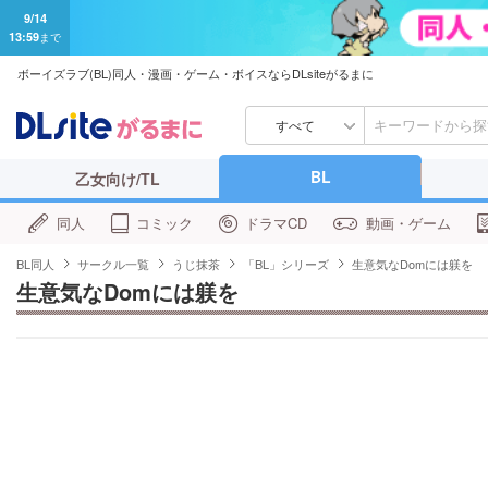
9/14
13:59
まで
ボーイズラブ(BL)同人・漫画・ゲーム・ボイスならDLsiteがるまに
すべて
BL
乙女向け/TL
同人
コミック
ドラマCD
動画・ゲーム
BL同人
サークル一覧
うじ抹茶
「BL」シリーズ
生意気なDomには躾を
生意気なDomには躾を