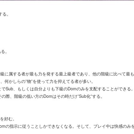
する。
ある。
1階級に属する者が最も力を発する最上級者であり、他の階級に比べて最
め、何かしらの”物”を使って力を抑えてる者が多い。
でSub、もしくは自分よりも下級のDomのみを支配することができる
際、階級の低い方のDomはその時だけ”Sub化”する。
とを好む。
Domの指示に従うことしかできなくなる。そして、プレイ中は快感のみ