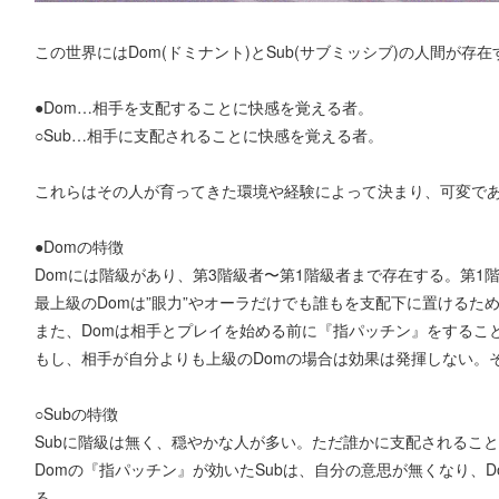
この世界にはDom(ドミナント)とSub(サブミッシブ)の人間が存在
●Dom…相手を支配することに快感を覚える者。
○Sub…相手に支配されることに快感を覚える者。
これらはその人が育ってきた環境や経験によって決まり、可変で
●Domの特徴
Domには階級があり、第3階級者〜第1階級者まで存在する。第
最上級のDomは”眼力”やオーラだけでも誰もを支配下に置けるた
また、Domは相手とプレイを始める前に『指パッチン』をすること
もし、相手が自分よりも上級のDomの場合は効果は発揮しない。その
○Subの特徴
Subに階級は無く、穏やかな人が多い。ただ誰かに支配されるこ
Domの『指パッチン』が効いたSubは、自分の意思が無くなり、
る。