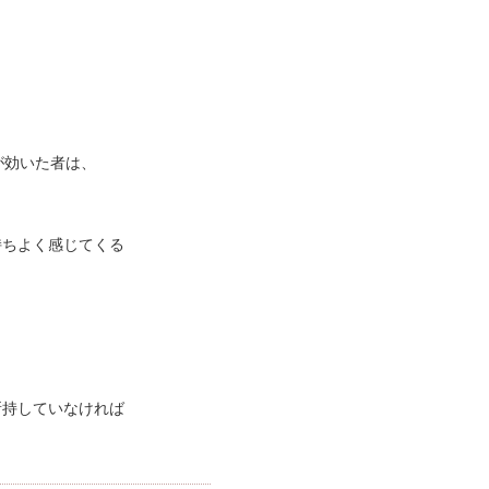
が効いた者は、
。
持ちよく感じてくる
所持していなければ