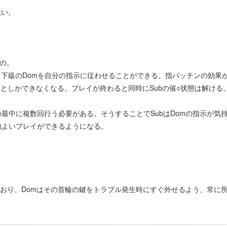
無い。
もの。
も下級のDomを自分の指示に従わせることができる。指パッチンの効果
ことしかできなくなる。プレイが終わると同時にSubの催○状態は解ける
最中に複数回行う必要がある。そうすることでSubはDomの指示が気
地よいプレイができるようになる。
ており、Domはその首輪の鍵をトラブル発生時にすぐ外せるよう、常に