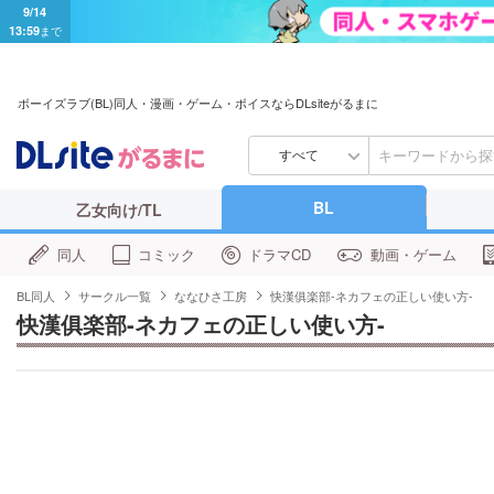
9/14
13:59
まで
ボーイズラブ(BL)同人・漫画・ゲーム・ボイスならDLsiteがるまに
すべて
BL
乙女向け/TL
同人
コミック
ドラマCD
動画・ゲーム
BL同人
サークル一覧
ななひさ工房
快漢俱楽部-ネカフェの正しい使い方-
快漢俱楽部-ネカフェの正しい使い方-