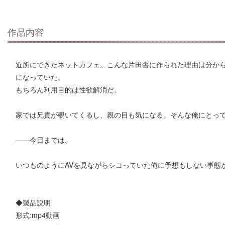
作品内容
近所にできたネットカフェ。こんな片田舎に作られた理由は分か
になっていた。
もちろん利用目的は性欲解消だ。
家では兄貴が覗いてくるし、親の目も気になる。そんな俺にとっ
――今日までは。
いつものようにAVを見ながらシコっていた俺に予想もしない事態
◆製品説明
形式:mp4動画