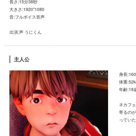
長さ:15分38秒
大きさ:1920*1080
音:フルボイス音声
出演:声 うにくん
主人公
身長:16
体重:52k
年齢:18
ネカフェ
寄るのが
っていた