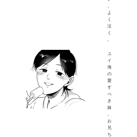
。
よ
く
泣
く
。
ユ
イ
海
の
愛
す
べ
き
妹
。
お
兄
ち