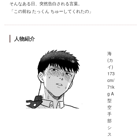
そんなある日、突然告白される言葉。
「この前ね たっくん ちゅーしてくれたの」
人物紹介
海
(カ
イ)
173
cm/
71k
g A
型
空
手
部
シ
ス