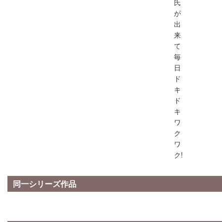
氏
が
出
来
て
毎
日
ド
キ
ド
キ
ワ
ク
ワ
ク!
同一シリーズ作品