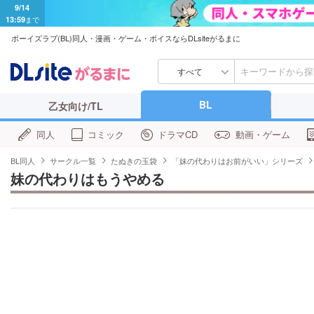
9/14
13:59
まで
ボーイズラブ(BL)同人・漫画・ゲーム・ボイスならDLsiteがるまに
すべて
BL
乙女向け/TL
同人
コミック
ドラマCD
動画・ゲーム
BL同人
サークル一覧
たぬきの玉袋
「妹の代わりはお前がいい」シリーズ
妹の代わりはもうやめる