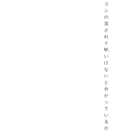
コ
ン
の
流
さ
れ
ド
M。
い
け
な
い
と
分
か
っ
て
い
る
が