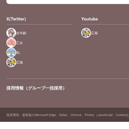
X(Twitter)
Youtube
全年齢
広報
乙女
BL
広報
採用情報（グループ一括採用）
推奨環境：最新版のMicrosoft Edge、Safari、Chrome、Firefox（JavaScript・Cooki