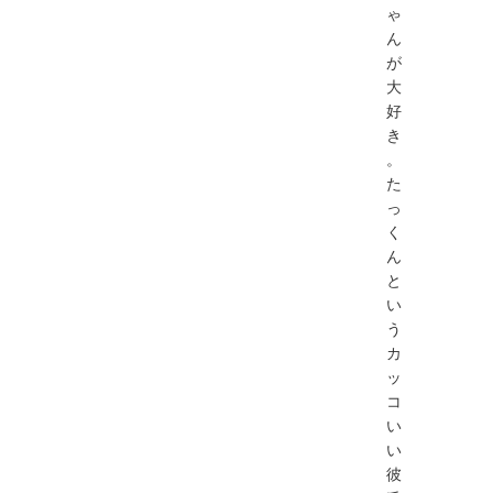
ゃ
ん
が
大
好
き
。
た
っ
く
ん
と
い
う
カ
ッ
コ
い
い
彼