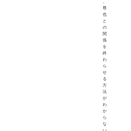
、
尊
也
と
の
関
係
を
終
わ
ら
せ
る
方
法
が
わ
か
ら
な
い