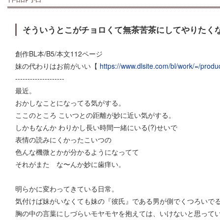
そういうとこがチョロくて無茶苦茶にしてやりたく
創作BL本/B5/本文112ページ
妹の代わりはお前がいい【
https://www.dlsite.com/bl/work/=/prod
--------------------
最近。
おかしなことになってる気がする。
ここのところ こいつとの距離が妙に近い気がする。
しかもなんか わりかし長い時間一緒にいる(?)せいで
表情の読みにくかったこいつの
色んな機微とかが分かるようになってて
それがまた な〜んか妙に歯痒い。
明らかに変わってきている日常。
気付けば妹がいなくても妹の『彼氏』である男が側でくつろいで
胸の中の言葉にしづらいモヤモヤを抱えては、いけないと思って