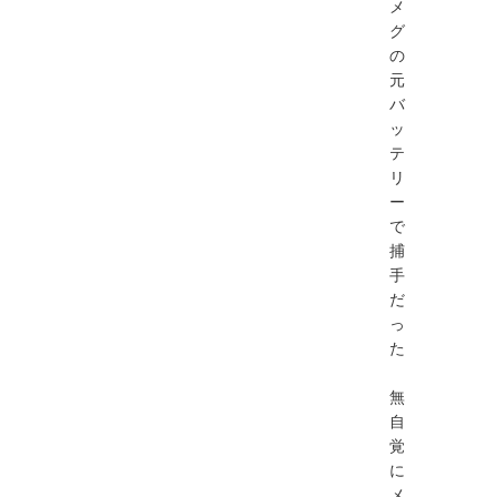
メ
グ
の
元
バ
ッ
テ
リ
ー
で
捕
手
だ
っ
た
無
自
覚
に
メ