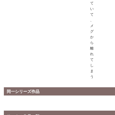
て
い
て
、
メ
グ
か
ら
離
れ
て
し
ま
う
同一シリーズ作品