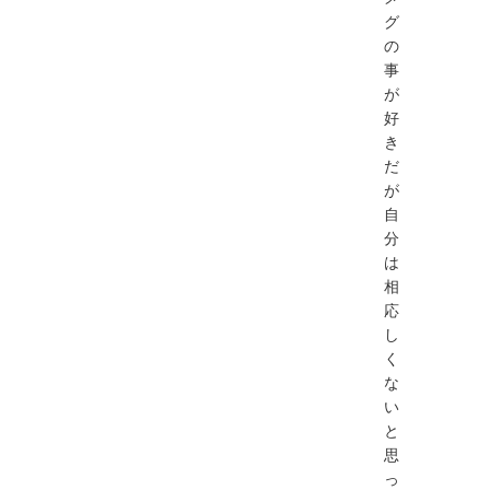
グ
の
事
が
好
き
だ
が
自
分
は
相
応
し
く
な
い
と
思
っ