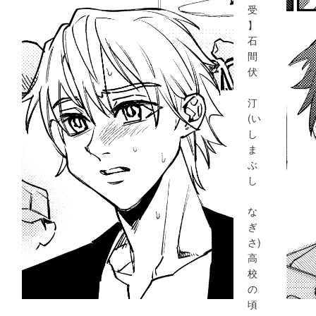
受
】
石
間
伏
汀
(い
し
ま
ぶ
し
な
ぎ
さ)
高
校
の
頃