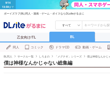
9/14
13:59
まで
ボーイズラブ(BL)同人・漫画・ゲーム・ボイスならDLsiteがるまに
すべて
BL
乙女向け/TL
同人
コミック
ドラマCD
動画・ゲーム
BL同人
サークル一覧
しろまの
「メグナギ」シリーズ
僕は神様なんかじ
僕は神様なんかじゃない総集編