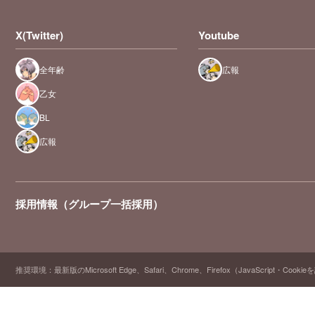
X(Twitter)
Youtube
全年齢
広報
乙女
BL
広報
採用情報（グループ一括採用）
推奨環境：最新版のMicrosoft Edge、Safari、Chrome、Firefox（JavaScript・Cooki