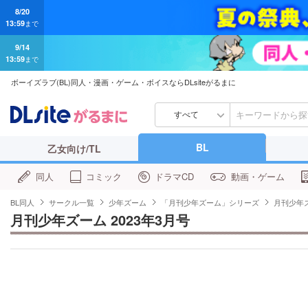
8/20
13:59
まで
9/14
13:59
まで
ボーイズラブ(BL)同人・漫画・ゲーム・ボイスならDLsiteがるまに
すべて
BL
乙女向け/TL
同人
コミック
ドラマCD
動画・ゲーム
BL同人
サークル一覧
少年ズーム
「月刊少年ズーム」シリーズ
月刊少年ズ
月刊少年ズーム 2023年3月号