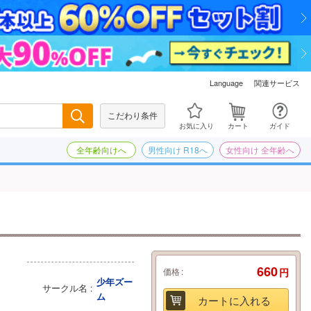
関連サービス
Language
こだわり条件
検索
お気に入り
カート
ガイド
全年齢向けへ
男性向け R18へ
女性向け 全年齢へ
660
価格
円
少年ズー
サークル名
ム
カートに入れる