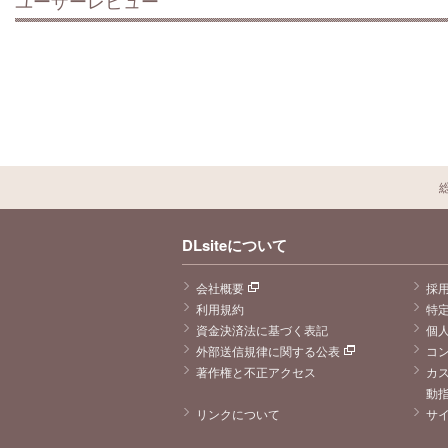
DLsiteについて
会社概要
採
利用規約
特
資金決済法に基づく表記
個
外部送信規律に関する公表
コ
著作権と不正アクセス
カ
動
リンクについて
サ