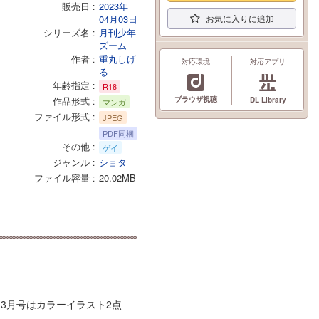
販売日
2023年
04月03日
お気に入りに追加
シリーズ名
月刊少年
ズーム
作者
重丸しげ
対応環境
対応アプリ
る
年齢指定
R18
作品形式
ブラウザ視聴
DL Library
マンガ
ファイル形式
JPEG
PDF同梱
その他
ゲイ
ジャンル
ショタ
ファイル容量
20.02MB
3月号はカラーイラスト2点