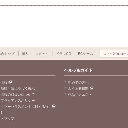
総合トップ
同人
コミック
ドラマCD
PCゲーム
スマホ版DLsiteへ
ヘルプ&ガイド
用情報
初めての方へ
定商取引法に基づく表示
よくある質問
人情報の取扱いについて
作品リクエスト
ンプライアンスポリシー
スタマーハラスメントに対する行
指針
イトマップ