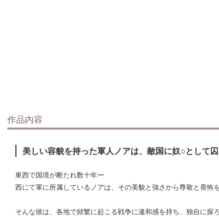
作品内容
美しい容貌を持った軍人ノアは、敵国に奴○として囚
東西で国境が断たれ数十年ー
西にて軍に所属しているノアは、その美貌と強さから尊敬と畏怖を
そんな彼は、各地で頻繁に起こる戦争に違和感を持ち、独自に探ろ