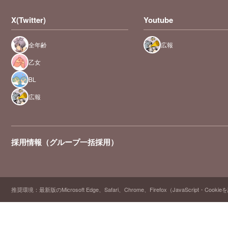
X(Twitter)
Youtube
全年齢
広報
乙女
BL
広報
採用情報（グループ一括採用）
推奨環境：最新版のMicrosoft Edge、Safari、Chrome、Firefox（JavaScript・Cooki