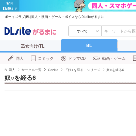
9/14
13:59
まで
ボーイズラブ(BL)同人・漫画・ゲーム・ボイスならDLsiteがるまに
すべて
BL
乙女向け/TL
同人
コミック
ドラマCD
動画・ゲーム
BL同人
サークル一覧
Cozika
「奴○を経る」シリーズ
奴○を経る6
奴○を経る6