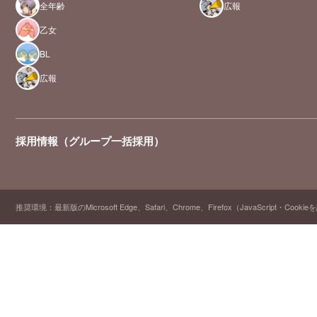
全年齢
広報
乙女
BL
広報
採用情報（グループ一括採用）
推奨環境：最新版のMicrosoft Edge、Safari、Chrome、Firefox（JavaScript・Cooki