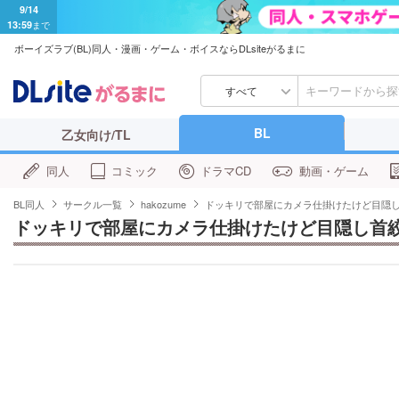
9/14
13:59
まで
ボーイズラブ(BL)同人・漫画・ゲーム・ボイスならDLsiteがるまに
すべて
BL
乙女向け/TL
同人
コミック
ドラマCD
動画・ゲーム
BL同人
サークル一覧
hakozume
ドッキリで部屋にカメラ仕掛けたけど目隠
ドッキリで部屋にカメラ仕掛けたけど目隠し首