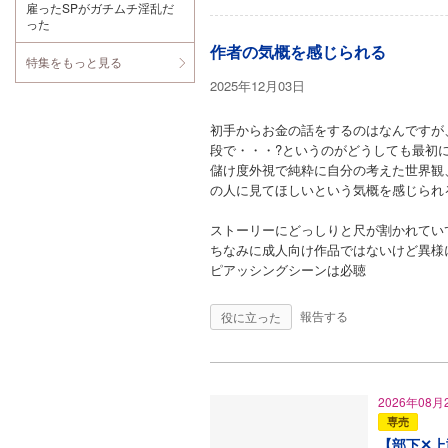
雇ったSPがガチムチ淫乱だ
やり言わされる
った
のを聴いてみた
いです あいもか
作者の気概を感じられる
わらず、このシ
特集をもっと見る
リーズは私の中
で不動のナンバ
2025年12月03日
ーワンです 本当
にありがとうご
ざいました
初手からお金の話をするのはなんですが
段で・・・?というのがどうしても最初
儲け度外視で純粋に自分の考えた世界観
の人に見てほしいという気概を感じられ
ストーリーにどっしりと尺が割かれてい
ちなみに成人向け作品ではないけど異様
ピアッシングシーンは必聴
報告する
2026年08月
専売
【部下✕上