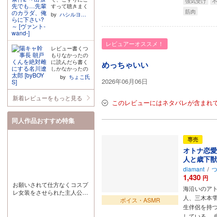
り可愛らしい感
強気受け
不
不了隐瞒真相这
すって聴きまく
じできて(でも濁
一举动,不理解。
筋肉
っていたので、
点喘ぎが至高)
by
ハシルヨミテテ
已记不清买到多
2作目の配信決
「こんなお声も
少踩雷作品还钱
定から本当に待
出せるのね...」
给我…… 翻译方
ちきれませんで
と感動していた
面没有什么问题,
した……! そし
のですが... 音域
レビュアーオススメ！
整体阅读流畅。
て待望の2作
的には、テンシ
レビュー書くつ
目、期待を遥か
ョンが上がると
もりなかったの
に上回りました
結構声が高くな
に読んだら書く
めっちゃいい
シナリオも勿
って、中音域(や
しかなかったの
論、えっちさも
や低め)だと思
で初レビュー捧
by
ちょこ氏
鬼畜さもさらに
2026年06月06日
い、可愛い～!!!
げます。 とにか
磨きがかかって
と油断していた
くエロい。エロ
いて、その分環
ら、3章目のト
すぎる。癖が全
新着レビューをもっと見る
さんの「かわい
このレビューにはネタバレが含まれ
ラックで殴られ
部詰まってる。
そかわいい」も
ました。 ヤンデ
エロいの名川だ
とんでもないこ
レ堕ちして、主
けじゃないじゃ
同人作品おすすめ特集
とになっていて
人公に語りかけ
ん。朝戸もどエ
いました……あ
る時は普段より
ロじゃん。 本当
りがとうござい
も低めの声なの
にセフレかって
専売
ます 1作目より
に、挿入すると
くらい多分両思
も4人が仕事を
オトナ恋愛
裏返って溶けた
い。胸糞だった
している場面も
声で甘えてくる
らどうしようっ
人と歳下獣
しっかり聴け
のがたまらなか
て心配してたの
て、やっぱりシ
diamant
/
ったです。 ヤリ
に多分重いだけ
ゴデキなんだ…
1,430
チン受けです
だよね、エロい
円
と改めて実感し
が、個人的には
し。 続きはない
お願いされて仕方なくコスプ
海沿いのア
ました。仕事の
ハピエンに向か
んでしょうか??
レ女装をさせられた主人公だ
場面ももっと聴
っていく過程は
付き合ってくれ
人、三木本
が...
ボイス・ASMR
きたいなと思い
健気受けが好き
てもいいと思う
生伴侶を持
ました そして何
な人もたまらな
しセフレのきっ
している。 
より、声優さん