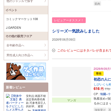
他のジャンルで探す
筋肉
イベント
コミックマーケット108
レビュアーオススメ！
J.GARDEN
シリーズ一気読みしました
その他の販売フロア
2026年06月09日
全年齢作品へ
このレビューにはネタバレが含まれ
男性成人向け作品へ
2026年09月
専売
初恋の人に
しびいくら
新着レビュー
616
円
770
CP :
鴒爾×
安利点:画面不错
執着攻め×
设定香肉香经典
マンガ
款,可参考其它人
るみにはま
的好评。 避雷
点: 本来前面还
強気受け
不
by
乳酸菌素咩