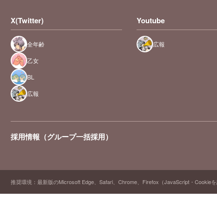
X(Twitter)
Youtube
全年齢
広報
乙女
BL
広報
採用情報（グループ一括採用）
推奨環境：最新版のMicrosoft Edge、Safari、Chrome、Firefox（JavaScript・Cooki