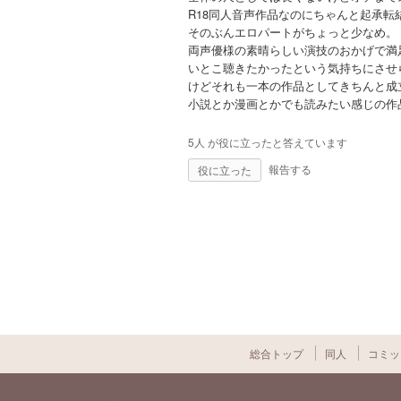
R18同人音声作品なのにちゃんと起承転
そのぶんエロパートがちょっと少なめ。
両声優様の素晴らしい演技のおかげで満
いとこ聴きたかったという気持ちにさせ
けどそれも一本の作品としてきちんと成
小説とか漫画とかでも読みたい感じの作
5人 が役に立ったと答えています
報告する
総合トップ
同人
コミッ