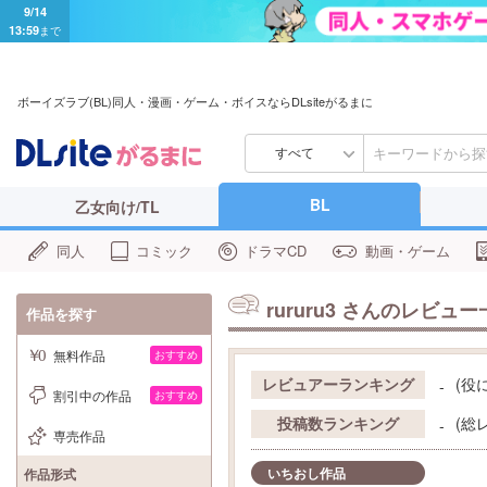
9/14
13:59
まで
ボーイズラブ(BL)同人・漫画・ゲーム・ボイスならDLsiteがるまに
すべて
BL
乙女向け/TL
同人
コミック
ドラマCD
動画・ゲーム
rururu3
さんのレビュー
作品を探す
無料作品
おすすめ
レビュアーランキング
(役
-
割引中の作品
おすすめ
投稿数ランキング
(総
-
専売作品
いちおし作品
作品形式