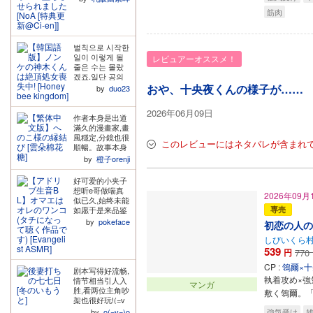
看得很开心,算是
筋肉
那种比较典型的
直男受和偏执攻
(执着攻)的组合,
直到最后的四格
벌칙으로 시작한
漫画,真是把我狠
일이 이렇게 될
レビュアーオススメ！
狠创了。 我可以
줄은 수는 몰랐
接受双方都不是
겠죠.일단 공의
处进行交往。攻
덩치가 크고 몸
おや、十央夜くんの様子が……
by
duo23
的第一次不是和
이 좋아서 정말
受,我也能接受,
좋습니다. 수와
2026年06月09日
毕竟受的前面也
공의 덩치차이가
作者本身是出道
不是第一次,都是
아주 볼만합니
滿久的漫畫家,畫
烂黄瓜谁也别说
다. 그리고 공이
風穩定,分鏡也很
谁。可是,受的前
このレビューにはネタバレが含まれ
수를 사랑해서
順暢。故事本身
面确实不是第一
질투하는 모습도
設定腦洞很大,很
by
橙子orenji
次,但他的后面确
좋습니다. 연애
搞笑有趣,但是H
实是第一次啊。
못할 걸 알고 있
的部分並不馬
好可爱的小夹子
我不能接受的是,
고 섹프로 만족
虎。是搞笑與H
想听e哥做喘真
攻后来觉得受的
한다는 게 웃기
2026年09月
兼具的作品。另
似已久,始终未能
反应很可爱,所以
더라고요. 하여
外感謝翻譯,翻譯
如愿于是来品鉴
専売
选择不坦白真
튼 공에게 밀려
得很順暢也很道
e哥的bl,果然很
相。 问题在于攻
by
pokeface
서 본방을 하게
初恋の人の
地,讓人會心一
符合我的要求
已经获得了这个
된 수가 점점 타
笑。
哇!! 听不懂勇闯
しびいくら
第一次,却仅仅因
락해 가는 게 재
生肉最开始还在
539
为觉得对方的“勇
円
770
미있습니다. 2편
对着翻译器看,后
者认为魔法师的
나온 것 같은데
CP :
鴒爾×
面e哥夹着嗓子
第一次是勇者”这
剧本写得好流畅,
사야겠어요
嫩嫩地娇喘起来
執着攻め×
个想法很可爱,选
情节相当引人入
マンガ
就完全顾不上内
择刻意不说出真
胜,看两位主角吵
敷く鴒爾。
容了……什么内
相,给人的感觉受
架也很好玩!(=v
容?不知道!不关
被当猴耍了。为
=) 父子之间的感
by
o(=v=)o
強気受け