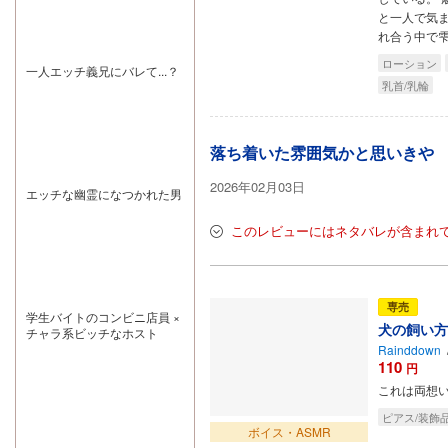
いと思います!
かけを書いてく
たちの演技力が
これからもずっ
れてもいいけど
と一人で気
素晴らしすぎて
とラブラブでい
やっぱり付き合
れ合う中で
感服いたしまし
て～!!!
ってほしい…社
た。声だけでこ
会人編とか色々
ローション
こまでキャラク
一人エッチ義兄にバレて...？
書いてくれても
ターの感情や関
いいんですよ??
乳首/乳輪
係性が伝わって
くるの、本当に
すごい……。そ
れぞれの個性を
落ち着いた雰囲気かと思いきや
引き立てる演技
をされていて、
4人ともさらに
2026年02月03日
エッチな幽霊になつかれた男
魅力的に感じま
した そして環さ
んには本当に申
このレビューにはネタバレが含まれ
し訳ないのです
が「メス◯なリ
ーダー」という
パワーワードに
は、サイコパス
攻め3人と一緒
専売
学生バイトのコンビニ店員 ×
になって笑って
犬の飼い方
チャラ系ビッチなホスト
しまいました笑
環さん、これか
Rainddown
らも「メス◯な
110
円
リーダー」とし
これは両想
て頑張ってくだ
さい、応援して
ピアス/装飾
います笑 いつか
ボイス・ASMR
環さんが3人の
下の名前を無理