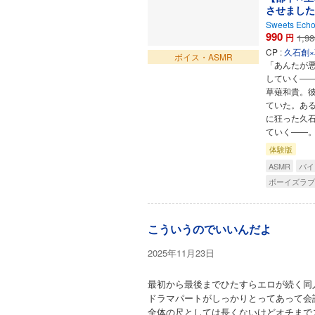
させました
Sweets Ech
990
円
1,98
CP :
久石創
ボイス・ASMR
「あんたが
していく―
草薙和貴。
ていた。あ
に狂った久
ていく――
体験版
ASMR
バイ
ボーイズラブ
こういうのでいいんだよ
2025年11月23日
最初から最後までひたすらエロが続く同
ドラマパートがしっかりとってあって会
全体の尺としては長くないけどオチまで