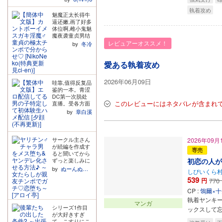
心!我只知道this i
什么要加后面那
情也很有趣,互动
s true music(表
執着攻め
句“觉得很可爱所
超级可爱,而且最
魅魔正太长得牛
情包)! e哥弄得
以没有特意说
后的剧情也富有
逼还嫩,画了好多
我顶着一脸淫荡
明”,如果老实坦
背德感,玩着好激
体位啊,雌小鬼魅
的笑容,展示牙龈
白说自己不是第
动啊。 总之很推
魔夜袭童贞男结
中……本来就很
一次了然后“因为
荐,作者的文字很
果被童贞男草服
レビュアーオススメ！
by
冬冷
怀疑我有什么奇
我救了勇者,所以
有魅力,剧情和感
什么的特别美味
怪的属性……现
勇者后面的第一
情的处理都很不
啊,我也想吃正太
在好像不用怀疑
次作为回报给
错!
原味穴… 期待老
愛ある執着攻め
了!二审维持原
我”这种我都完全
师新作!
判! 太符合我胃
能接受。但为什
口的作品了于是
么一定是那句
2026年06月09日
哇靠,值得反复品
第一次写了赏析
话?瞬间下头萎
鉴的一本。青涩
并且准备严肃购
靡。 前面觉得很
DC第一次脱处
入系列向。 (另,
好看的感觉一下
このレビューにはネタバレが含まれ
直播。受各方面
努力夹住的e哥
子荡然无存了。
的反应画得超级
by
章白溪
大部分时候表现
我知道有些人会
色,半推半就的就
非常好,娇娇软软
说这只是个本子,
这样爽到高潮
的小夹子一枚。
不要带脑子去看,
了。期待后续呢,
但是有一两处喘
我确实没带脑子
想看他彻底雌堕
サークル主さん
2026年09月
得太过动情尾音
去看在最后一页
的样子。
が続編を作成す
有点夹不住了。
之前都是很上头
専売
ると聞いてから
这也是不得不品
的状态,看到附赠
ずっと楽しみに
初恋の人が
鉴的一环啊!现实
里的那一句瞬间
してたんです
by
ぬーんぬーんぬーん
里逼直为弯又何
就满脑子“为何如
しびいくら
が...最っっっっ
尝不是一层play
此”? 说真的翻译
539
円
770
っっっ高でし
呢～)
作品试读只给三
た!!! 羽柴さんの
CP :
鴒爾×
页看根本看不出
受けは、別の作
来些什么,也不是
執着ヤンキ
品で既に知って
マンガ
第一次买到这种
シリーズ1作目
いたのですが、
ックスして
额外给攻赋魅的
が大好きすぎ
前作は思ったよ
作品了,仍然接受
て、こすりにこ