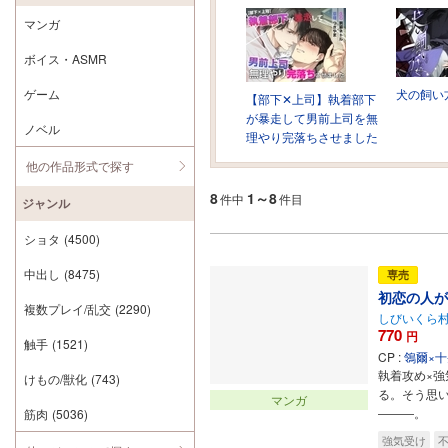
マンガ
ボイス・ASMR
ゲーム
犬の飼い
【部下✕上司】執着部下
が暴走して男前上司を無
ノベル
理やり完落ちさせました
他の作品形式で探す
8
1～8
件中
件目
ジャンル
ショタ
(4500)
中出し
(8475)
専売
初恋の人が
複数プレイ/乱交
(2290)
しびいくら
770
円
触手
(1521)
CP :
鴒爾×
執着攻め×
けもの/獣化
(743)
る。そう思
マンガ
―――。
筋肉
(5036)
強気受け
不