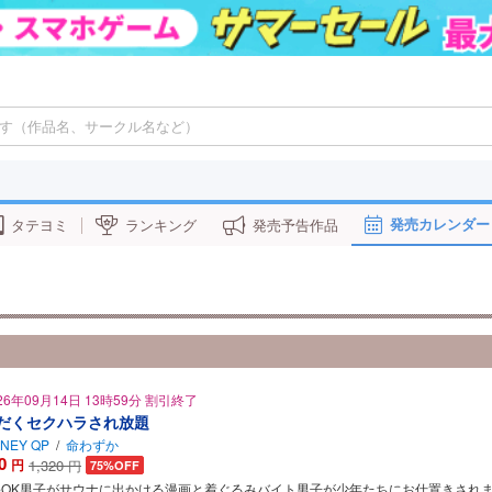
発売カレンダー
タテヨミ
ランキング
発売予告作品
26年09月14日 13時59分 割引終了
だくセクハラされ放題
NEY QP
/
命わずか
0
円
1,320
円
75%OFF
○OK男子がサウナに出かける漫画と着ぐるみバイト男子が少年たちにお仕置きされ