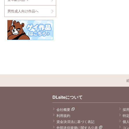
男性成人向け作品へ
DLsiteについて
会社概要
採
利用規約
特
資金決済法に基づく表記
個
外部送信規律に関する公表
コ