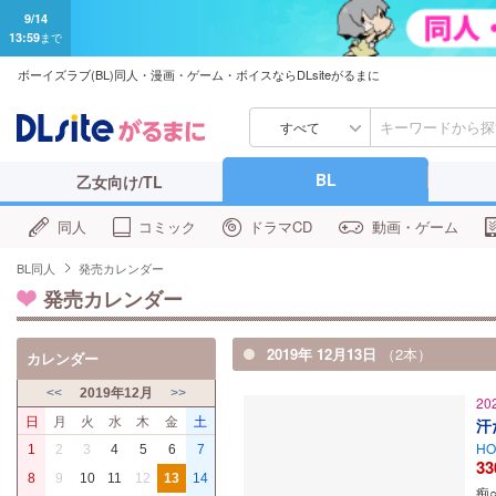
9/14
13:59
まで
ボーイズラブ(BL)同人・漫画・ゲーム・ボイスならDLsiteがるまに
すべて
BL
乙女向け/TL
同人
コミック
ドラマCD
動画・ゲーム
BL同人
発売カレンダー
発売カレンダー
2019年 12月13日
（2本）
カレンダー
<<
2019年12月
>>
20
日
月
火
水
木
金
土
汗
HO
1
2
3
4
5
6
7
33
8
9
10
11
12
13
14
痴