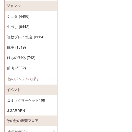
ジャンル
ショタ
(4496)
中出し
(8442)
複数プレイ/乱交
(2284)
触手
(1519)
けもの/獣化
(742)
筋肉
(5032)
他のジャンルで探す
イベント
コミックマーケット108
J.GARDEN
その他の販売フロア
全年齢作品へ