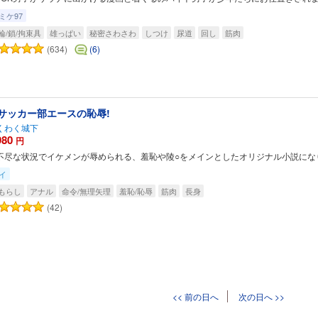
ミケ97
輪/鎖/拘束具
雄っぱい
秘密さわさわ
しつけ
尿道
回し
筋肉
(634)
(6)
サッカー部エースの恥辱!
くわく城下
980
円
不尽な状況でイケメンが辱められる、羞恥や陵○をメインとしたオリジナル小説にな
イ
もらし
アナル
命令/無理矢理
羞恥/恥辱
筋肉
長身
(42)
<< 前の日へ
次の日へ >>