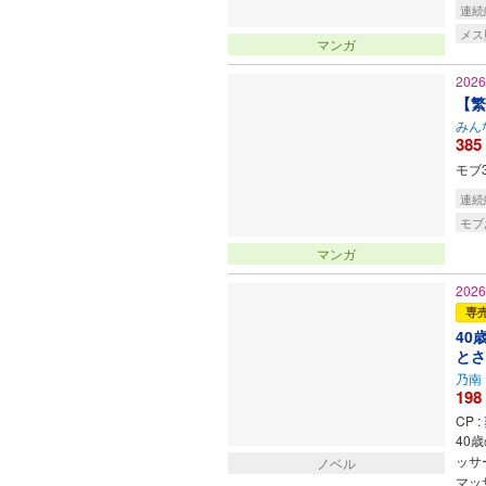
連続
メス
マンガ
202
【繁
みん
385
モブ
連続
モブ
マンガ
202
専
40
とさ
乃南
198
CP :
40
ッサ
ノベル
マッ