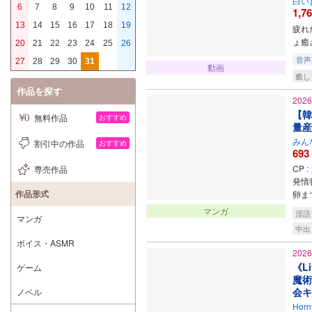
白い
6
7
8
9
10
11
12
1,7
13
14
15
16
17
18
19
疲れ
ょ癒
20
21
22
23
24
25
26
音声
27
28
29
30
31
動画
癒し
作品を探す
202
【韓
無料作品
おすすめ
量産
みん
割引中の作品
おすすめ
693
CP :
専売作品
発情
作品形式
卵ま
マンガ
淫語
マンガ
中出
ボイス・ASMR
202
《L
ゲーム
魔術
会キ
ノベル
Horn