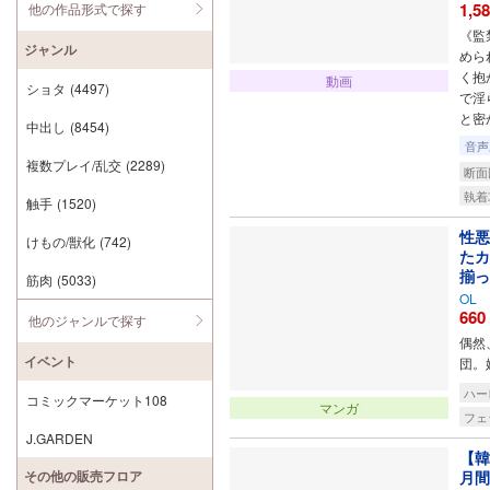
1,5
他の作品形式で探す
《監
ジャンル
めら
く抱
動画
ショタ
(4497)
で淫
と密
中出し
(8454)
音声
複数プレイ/乱交
(2289)
断面
執着
触手
(1520)
性悪
けもの/獣化
(742)
たカ
揃っ
筋肉
(5033)
OL
660
他のジャンルで探す
偶然
イベント
団。
ハー
コミックマーケット108
マンガ
フェ
J.GARDEN
【韓
その他の販売フロア
月間