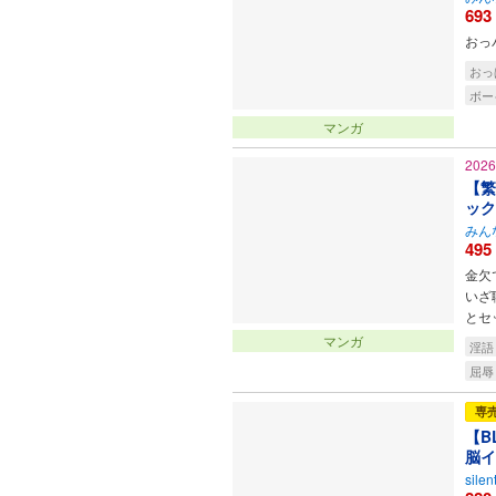
693
おっ
おっ
ボー
マンガ
202
【繁
ック
みん
495
金欠
いざ
とセ
マンガ
淫語
屈辱
専
【B
脳イ
silen