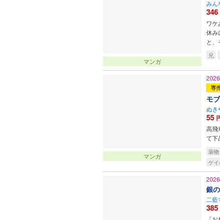
みん
346
ワケ
休み
と、
兄
マンガ
202
専
モブ
ぬき
55
高飛
て下
薬物
マンガ
ゲイ
202
銀の
二藍
385
「お