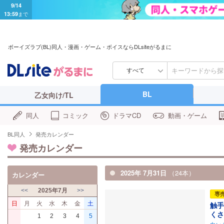
9/14
13:59
まで
ボーイズラブ(BL)同人・漫画・ゲーム・ボイスならDLsiteがるまに
すべて
BL
乙女向け/TL
同人
コミック
ドラマCD
動画・ゲーム
BL同人
発売カレンダー
発売カレンダー
2025年 7月31日
（24本）
カレンダー
<<
2025年7月
>>
専
日
月
火
水
木
金
土
触手
くさ
1
2
3
4
5