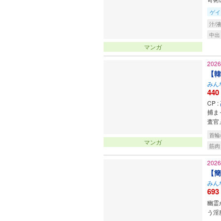
ゲイ
汁/
中出
マンガ
202
【韓
みん
440
CP :
捕ま
査官』
首輪
マンガ
筋肉
202
【簡
みん
693
幽霊
う淫