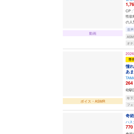
1,7
CP :
性欲
の人
音声
動画
ASM
オナ
202
専
憧れ
あま
TAMA
264
幼馴
年下
ボイス・ASMR
フェ
奇術
ハス
770
奇術