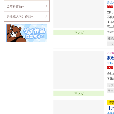
みん
全年齢作品へ
990
CP :
男性成人向け作品へ
不良
する
宅…
った
マンガ
連続
トラ
202
家政
ditto
528
会社
学生
サラ
手コ
マンガ
専
【ア
舎生