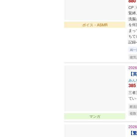
880
CP :
緊縛
洗脳
を何
ボイス・ASMR
まっ
ちて
記録
AI
健気
202
【英
みん
385
三者
てい
断面
複数
マンガ
202
【繁