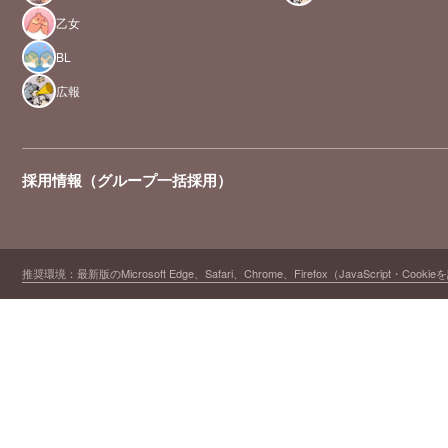
乙女
BL
広報
採用情報（グループ一括採用）
推奨環境：最新版のMicrosoft Edge、Safari、Chrome、Firefox（JavaScript・Cooki