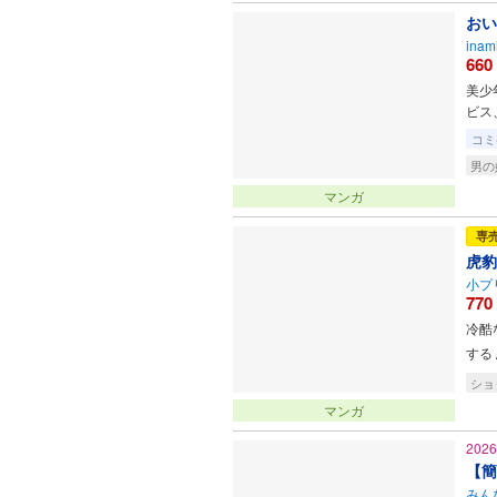
おい
inam
660
美少
ビス
コミ
男の
マンガ
専
虎豹
小プ
770
冷酷
する
ショ
マンガ
202
【簡
みん