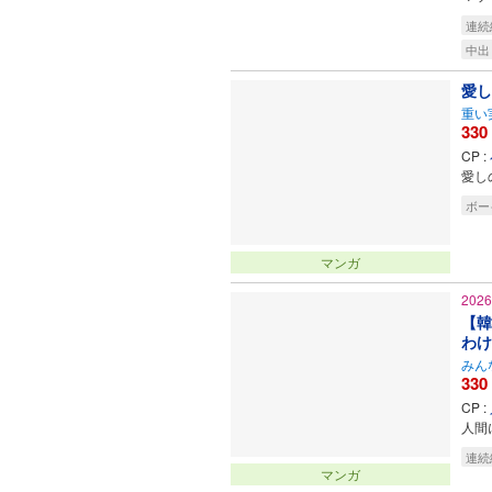
連続
中出
愛し
重い
330
CP :
愛し
ボー
マンガ
202
【韓
わけ
みん
330
CP :
人間
連続
マンガ