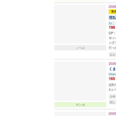
202
専
淫乱
ねこ
198
CP :
セッ
ング
だっ
ノベル
おも
202
くま
Oran
165
ばれ
たい
少年
回し
マンガ
202