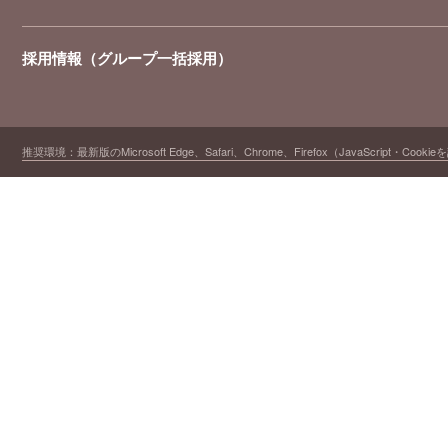
採用情報（グループ一括採用）
推奨環境：最新版のMicrosoft Edge、Safari、Chrome、Firefox（JavaScript・Cooki