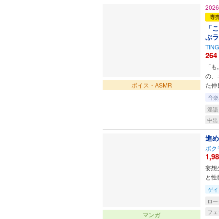
202
専
「こ
ぶラ
TIN
264
「も
の、
ボイス・ASMR
た仲
音楽
淫語
中出
進め
ボク
1,9
妄想
と性
ゲイ
ロー
フェ
マンガ