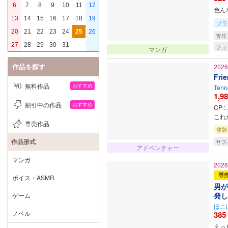
6
7
8
9
10
11
12
色ん
13
14
15
16
17
18
19
ブラ
20
21
22
23
24
25
26
青年
27
28
29
30
31
フェ
マンガ
作品を探す
202
Frie
無料作品
おすすめ
Tenn
1,9
割引中の作品
おすすめ
CP :
これ
専売作品
体験
作品形式
サス
アドベンチャー
マンガ
202
専
ボイス・ASMR
男が
発し
ゲーム
ほこ
ノベル
385
えっ