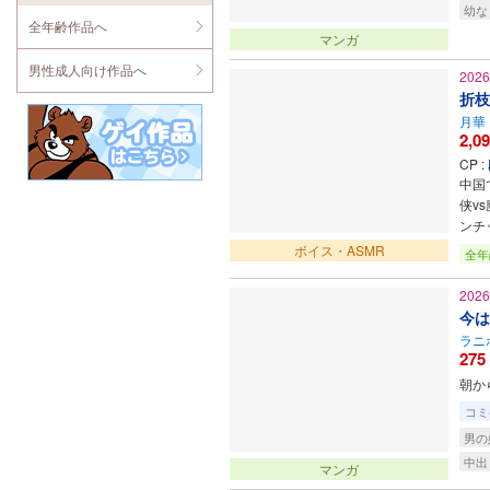
幼な
全年齢作品へ
マンガ
男性成人向け作品へ
202
折枝
月華
2,0
CP :
中国
侠v
ンチ
ボイス・ASMR
全年
202
今は
ラニ
275
朝か
コミ
男の
中出
マンガ