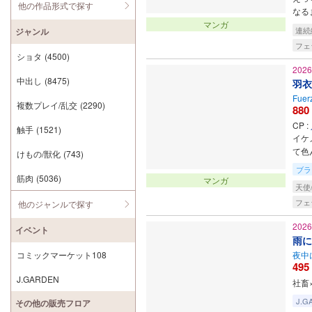
他の作品形式で探す
なる
マンガ
連続
ジャンル
フェ
ショタ
(4500)
202
中出し
(8475)
羽衣
Fuer
複数プレイ/乱交
(2290)
880
CP :
触手
(1521)
イケ
て色
けもの/獣化
(743)
ブラ
筋肉
(5036)
マンガ
天使
フェ
他のジャンルで探す
202
イベント
雨に
コミックマーケット108
夜中
495
J.GARDEN
社畜
J.G
その他の販売フロア