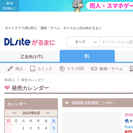
9/14
13:59
まで
ボーイズラブ(BL)同人・漫画・ゲーム・ボイスならDLsiteがるまに
すべて
BL
乙女向け/TL
同人
コミック
ドラマCD
動画・ゲーム
BL同人
発売カレンダー
発売カレンダー
2023年 8月25日
（13本）
カレンダー
<<
2023年8月
>>
202
色々
日
月
火
水
木
金
土
Fuer
1
2
3
4
5
825