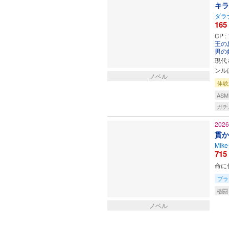
キラ
ダラ
165
CP :
王の
男の
現代
ンル
ノベル
体験
ASM
ガチ
202
貫か
Mike
715
命に
ブラ
格闘
ノベル