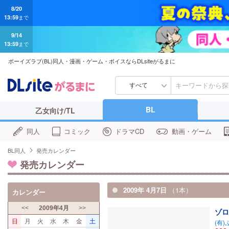
9/14
13:59
まで
ボーイズラブ(BL)同人・漫画・ゲーム・ボイスならDLsiteがるまに
すべて
BL
乙女向け/TL
同人
コミック
ドラマCD
動画・ゲーム
BL同人
発売カレンダー
発売カレンダー
2009年 4月7日
（1本）
カレンダー
<<
2009年4月
>>
ゾロ
日
月
火
水
木
金
土
(有