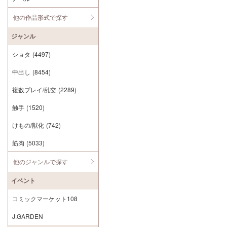
他の作品形式で探す
ジャンル
ショタ
(4497)
中出し
(8454)
複数プレイ/乱交
(2289)
触手
(1520)
けもの/獣化
(742)
筋肉
(5033)
他のジャンルで探す
イベント
コミックマーケット108
J.GARDEN