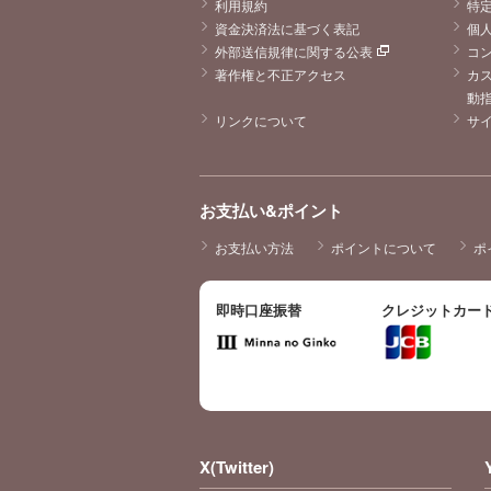
利用規約
特
資金決済法に基づく表記
個
外部送信規律に関する公表
コ
著作権と不正アクセス
カ
動
リンクについて
サ
お支払い&ポイント
お支払い方法
ポイントについて
ポ
即時口座振替
クレジットカー
X(Twitter)