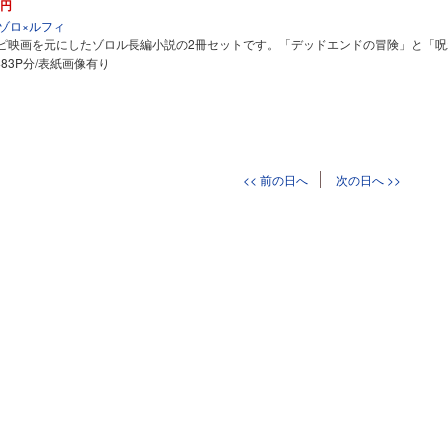
円
ゾロ×ルフィ
ピ映画を元にしたゾロル長編小説の2冊セットです。「デッドエンドの冒険」と「呪
+83P分/表紙画像有り
<< 前の日へ
次の日へ >>