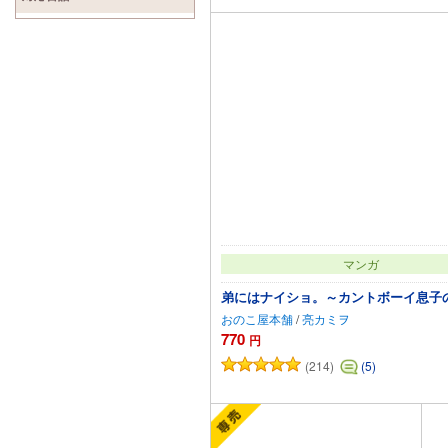
マンガ
弟にはナイショ。～カントボーイ息子
おのこ屋本舗
/
亮カミヲ
770
円
(214)
(5)
カートに追加