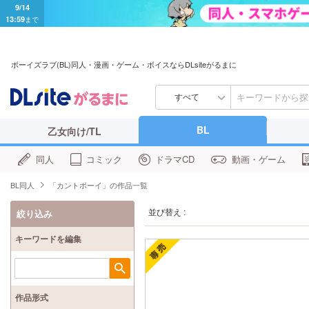
9/14
13:59
まで
ボーイズラブ(BL)同人・漫画・ゲーム・ボイスならDLsiteがるまに
すべて
BL
乙女向け/TL
同人
コミック
ドラマCD
動画・ゲーム
BL同人
「カントボーイ」の作品一覧
並び替え :
絞り込み
キーワードを編集
検索
作品形式