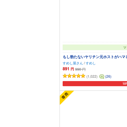
マ
もし勃たないヤリチン元ホストがハマ
すめし屋さん
/
すめし
891
円
990
円
(1,022)
(26)
10
カー