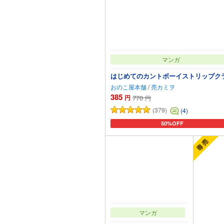
マンガ
はじめてのカントボーイストリップク
おのこ屋本舗
/
亮カミヲ
385
円
770
円
(379)
(4)
50%OFF
カートに追加
マンガ