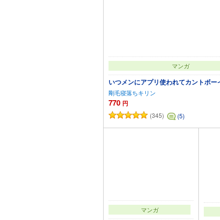
マンガ
いつメンにアプリ使われてカントボー
剛毛寝落ちキリン
770
円
(345)
(5)
カートに追加
マンガ