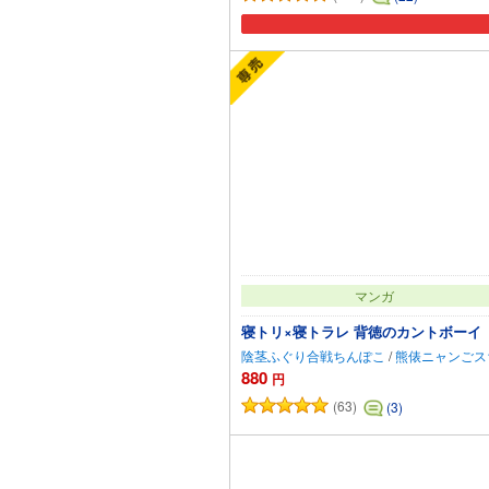
マンガ
寝トリ×寝トラレ 背徳のカントボーイ
陰茎ふぐり合戦ちんぽこ
/
熊俵ニャンごス
880
円
(63)
(3)
カートに追加