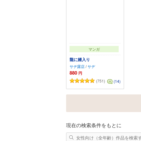
マンガ
龍に婿入り
サヂ露店
/
サヂ
880
円
(751)
(14)
カートに追加
現在の検索条件をもとに
女性向け（全年齢）作品を検索