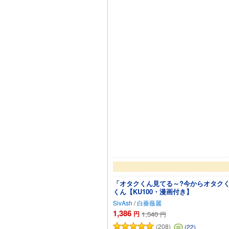
「オタクくん見てる～?今からオタクく
くん【KU100・漫画付き】
SivAsh
/
白薔薇麗
1,386
円
1,540
円
(208)
(22)