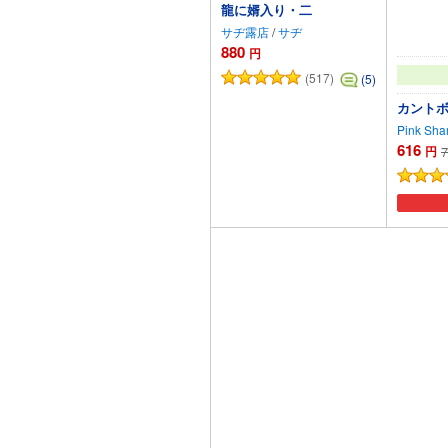
龍に婿入り・二
サヂ露店
/
サヂ
880
円
(517)
(5)
カント
Pink Sha
616
円
7
カートに追加