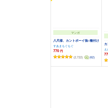
マンガ
八尺様、カントボーイ強○種付け
カ
すあまもぐもぐ
え
770
円
77
(2,722)
(62)
カートに追加