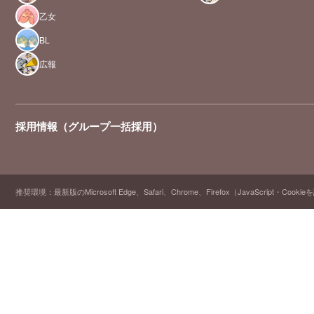
乙女
BL
広報
採用情報（グループ一括採用）
推奨環境：最新版のMicrosoft Edge、Safari、Chrome、Firefox（JavaScript・Cooki