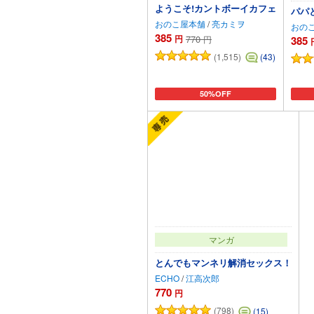
ようこそ!カントボーイカフェ
パパ
おのこ屋本舗
/
亮カミヲ
おの
385
円
770
385
円
(1,515)
(43)
50%OFF
カートに追加
マンガ
とんでもマンネリ解消セックス！
ECHO
/
江高次郎
770
円
(798)
(15)