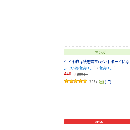
マンガ
生イキ狼は状態異常:カントボーイにな
ふはい鍋/宮浜りょう
/
宮浜りょう
440
円
880
円
(625)
(17)
50%OFF
カートに追加