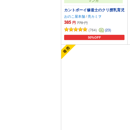
マンガ
カントボーイ修道士のクリ授乳育児
おのこ屋本舗
/
亮カミヲ
385
円
770
円
(764)
(23)
50%OFF
カートに追加