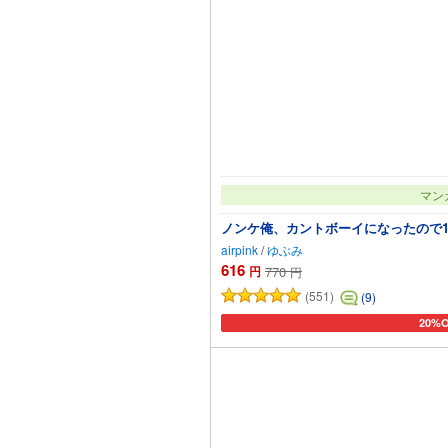
マン
ノンケ俺、カントボーイになったので1
airpink
/
ゆぶみ
616
円
770
円
(551)
(9)
20%
カート