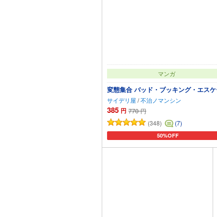
マンガ
変態集合 バッド・ブッキング・エスケ
サイデリ屋
/
不治ノマンシン
385
円
770
円
(348)
(7)
50%OFF
カートに追加