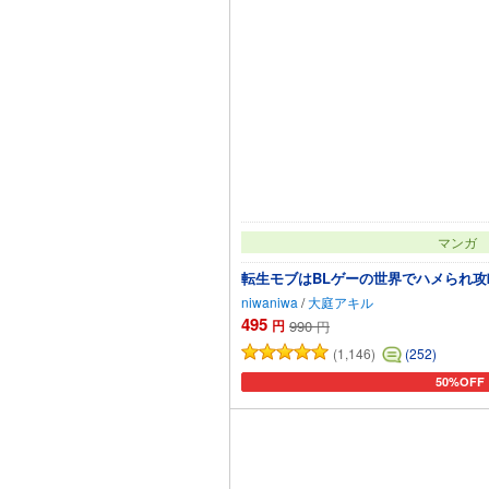
マンガ
転生モブはBLゲーの世界でハメられ攻
niwaniwa
/
大庭アキル
495
円
990
円
(1,146)
(252)
50%OFF
カートに