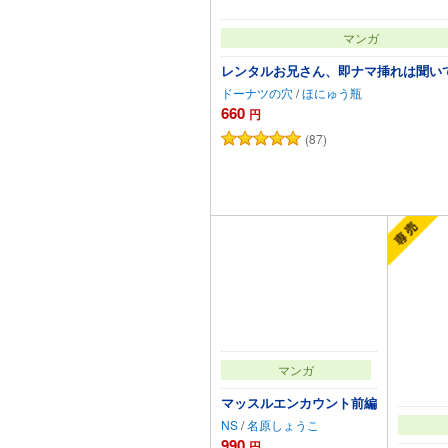
マンガ
レンタルお兄さん、即ナマ挿れは聞い
ドーナツの穴
/
ほにゅう瓶
660
円
(87)
カートに追加
マンガ
マッスルエンカウント前編
NS
/
名原しょうこ
990
円