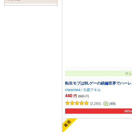
マン
転生モブはBLゲーの続編世界でハーレム
niwaniwa
/
大庭アキル
440
円
880
円
(2,285)
(49)
50%
カー