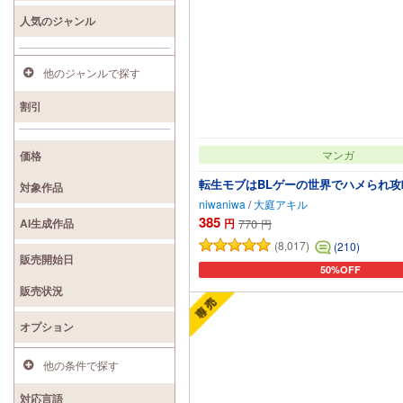
人気のジャンル
他のジャンルで探す
割引
マンガ
価格
転生モブはBLゲーの世界でハメられ攻
対象作品
niwaniwa
/
大庭アキル
385
AI生成作品
円
770
円
(8,017)
(210)
販売開始日
50%OFF
カートに追加
販売状況
オプション
他の条件で探す
対応言語