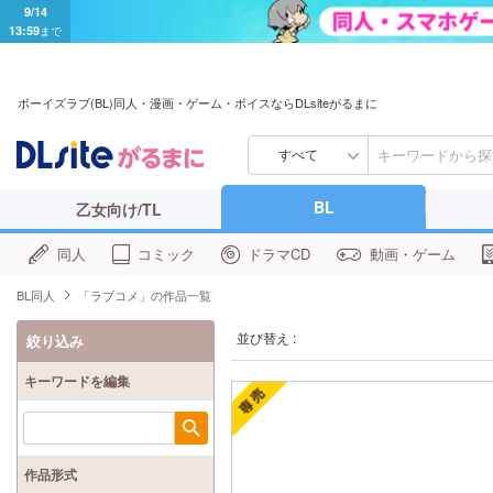
9/14
13:59
まで
ボーイズラブ(BL)同人・漫画・ゲーム・ボイスならDLsiteがるまに
すべて
BL
乙女向け/TL
同人
コミック
ドラマCD
動画・ゲーム
BL同人
「ラブコメ」の作品一覧
並び替え :
絞り込み
キーワードを編集
検索
作品形式