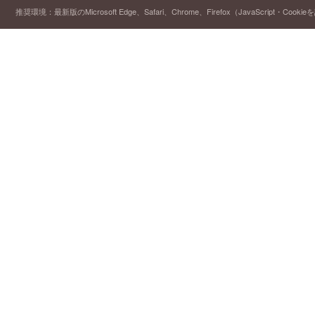
推奨環境：最新版のMicrosoft Edge、Safari、Chrome、Firefox（JavaScript・Cooki