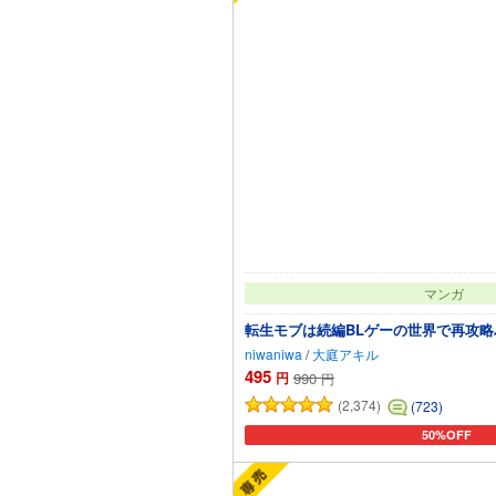
マンガ
転生モブは続編BLゲーの世界で再攻略ハ
niwaniwa
/
大庭アキル
495
円
990
円
(2,374)
(723)
50%OFF
カートに追加