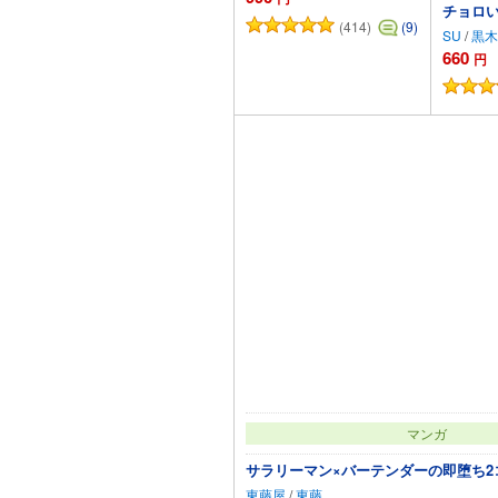
チョロい
(414)
(9)
SU
/
黒木
660
円
カートに追加
マンガ
サラリーマン×バーテンダーの即堕ち2コ
東藤屋
/
東藤