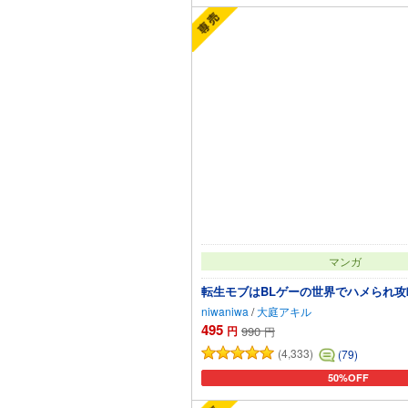
マンガ
転生モブはBLゲーの世界でハメられ攻略
niwaniwa
/
大庭アキル
495
円
990
円
(4,333)
(79)
50%OFF
カートに追加