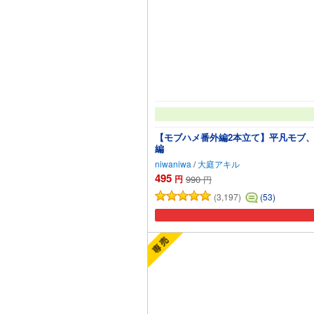
【モブハメ番外編2本立て】平凡モブ、
編
niwaniwa
/
大庭アキル
495
円
990
円
(3,197)
(53)