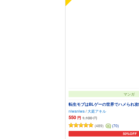
マンガ
転生モブはBLゲーの世界でハメられ攻略
niwaniwa
/
大庭アキル
550
円
1,100
円
(489)
(70)
50%OFF
カートに追