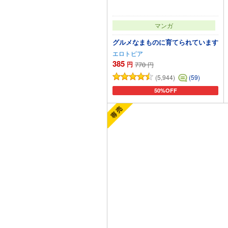
マンガ
グルメなまものに育てられています
エロトピア
385
円
770
円
(5,944)
(59)
50%OFF
カートに追加