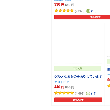
330
円
660
円
(2,260)
(19)
50%OFF
カートに追加
マンガ
グルメなまものをあやしています
9
エロトピア
440
円
880
円
(1,693)
(17)
50%OFF
カートに追加