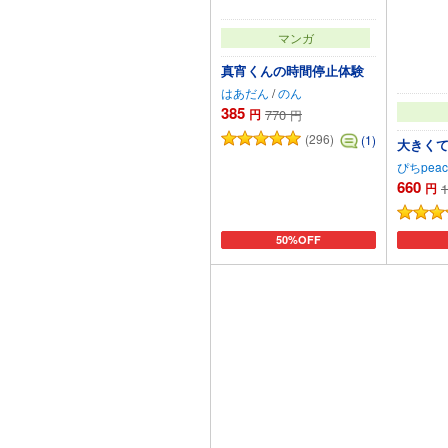
マンガ
真宵くんの時間停止体験
はあだん
/
のん
385
円
770
円
(296)
(1)
大きくて
ぴちpeac
660
円
1
50%OFF
カートに追加