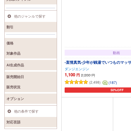
他のジャンルで探す
割引
価格
動画
対象作品
-直情真気-少年が銭湯でいつものマッ
AI生成作品
ダンジエンジン
1,100
円
2,200
円
販売開始日
(2,498)
(187)
販売状況
50%OFF
カートに追加
オプション
他の条件で探す
対応言語