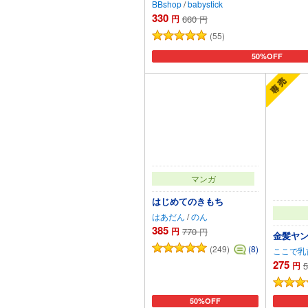
BBshop
/
babystick
330
円
660
円
(55)
50%OFF
カートに追加
マンガ
はじめてのきもち
はあだん
/
のん
385
円
770
円
金髪ヤ
(249)
(8)
ここで乳
275
円
5
50%OFF
カートに追加