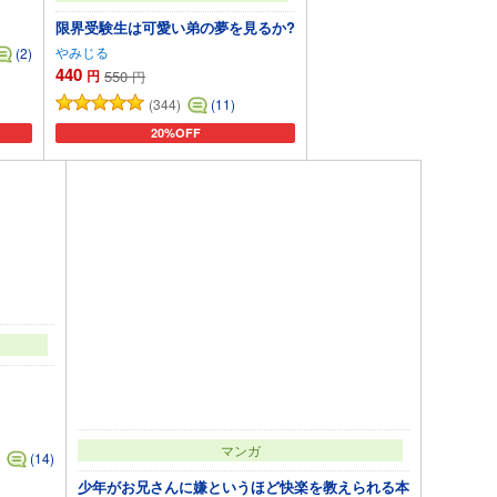
限界受験生は可愛い弟の夢を見るか?
やみじる
(2)
440
円
550
円
(344)
(11)
20%OFF
カートに追加
マンガ
(14)
少年がお兄さんに嫌というほど快楽を教えられる本