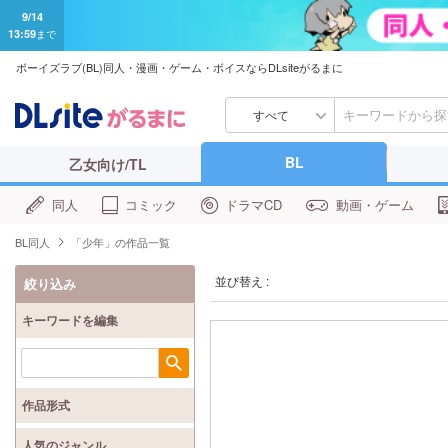
9/14
13:59
まで
ボーイズラブ(BL)同人・漫画・ゲーム・ボイスならDLsiteがるまに
すべて
BL
乙女向け/TL
同人
コミック
ドラマCD
動画・ゲーム
BL同人
「少年」の作品一覧
並び替え :
絞り込み
キーワードを編集
検索
作品形式
人気のジャンル