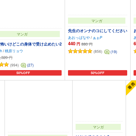
マンガ
先生のオンナのコにしてください
マンガ
あおっぱなや
/
ぁぉP
440
6
円
880
怖いけどこの身体で受け止めたい2
円
h
/
桃原リョウ
(856)
(19)
,320
円
(994)
(27)
50%OFF
50%OFF
カートに追加
カートに追加
マンガ