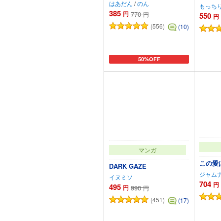
はあだん
/
のん
もっち
385
円
770
円
550
円
(556)
(10)
50%OFF
カートに追加
マンガ
この愛
DARK GAZE
ジャム
イヌミソ
704
円
495
円
990
円
(451)
(17)