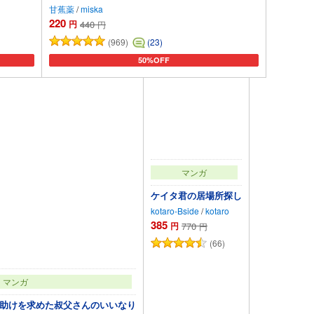
甘蕉薬
/
miska
220
円
440
円
(969)
(23)
50%OFF
加
カートに追加
マンガ
ケイタ君の居場所探し
kotaro-Bside
/
kotaro
385
円
770
円
(66)
マンガ
助けを求めた叔父さんのいいなり