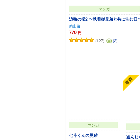
マンガ
追熟の檻2 〜執着従兄弟と共に沈む日
蛸山路
770
円
(127)
(2)
カートに追加
マンガ
七斗くんの災難
盗んじ