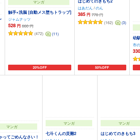
はじめてのきもち2
マンガ
はあだん
/
のん
触手×洗脳 [自動メス堕ちトラップ]
385
円
770
円
〜
ジャムナッツ
(162)
(3)
528
円
660
円
(472)
(11)
幼
市
33
20%OFF
50%OFF
カートに追加
カートに追加
マンガ
マンガ
マンガ
七斗くんの災難2
はじめてのきもち3
ゃってごめんなさい！