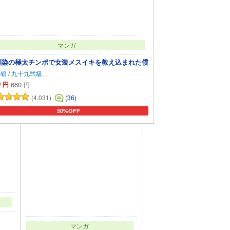
マンガ
馴染の極太チンポで女装メスイキを教え込まれた僕
の箱
/
九十九弐級
0
円
660
円
(4,031)
(36)
50%OFF
カートに追加
マンガ