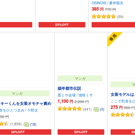
OSINOIS
/
蒼井龍矢
385
円
770
円
(59)
50%OFF
カートに追加
マンガ
娼年都市伝説
マンガ
女装モデルは
黒ミサ会場
/
池咲ミサ
1,100
ここで乳首を
円
2,200
円
ンキーくんを女装オモチャ責め
275
円
550
円
(441)
(3)
首をひとつまみ
/
十郎太
50
円
(1,859)
(18)
50%OFF
50%OFF
5
カートに追加
カートに追加
カ