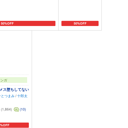
50%OFF
50%OFF
カートに追加
カートに追加
マンガ
メス堕ちしてない
ひとつまみ
/
十郎太
(1,864)
(10)
0%OFF
ートに追加