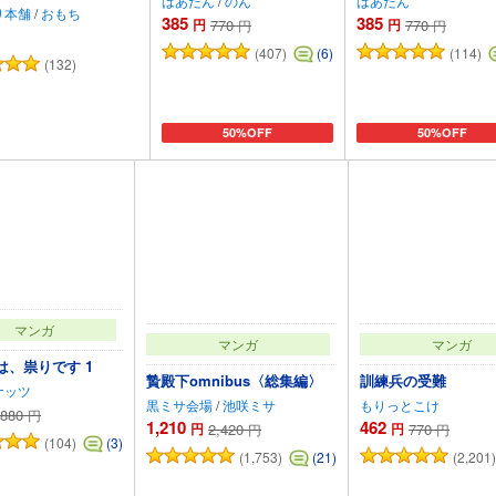
はあだん
/
のん
はあだん
り本舗
/
おもち
385
385
円
770
円
770
円
円
(407)
(114)
(6)
(132)
50%OFF
50%OFF
カートに追加
カートに追加
カートに追加
マンガ
マンガ
マンガ
は、祟りです 1
贄殿下omnibus〈総集編〉
訓練兵の受難
ナッツ
黒ミサ会場
/
池咲ミサ
もりっとこけ
880
円
1,210
462
円
2,420
円
770
円
円
(104)
(3)
(1,753)
(2,201)
(21)