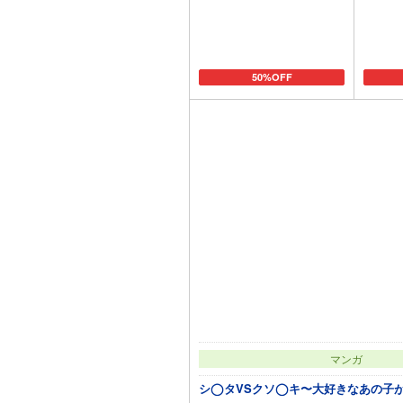
50%OFF
カートに追加
マンガ
シ◯タVSクソ◯キ〜大好きなあの子