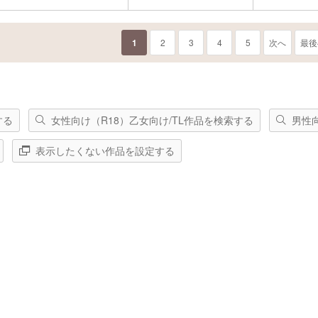
1
2
3
4
5
次へ
最後
する
女性向け（R18）乙女向け/TL作品を検索する
男性
表示したくない作品を設定する