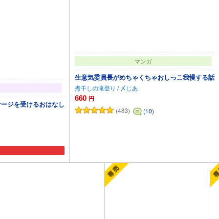
マンガ
生意気委員長がめちゃくちゃおしっこ我慢する話
煮干しの滝登り
/
〆じあ
660
円
サージを受けるおはなし
(483)
(10)
カートに追加