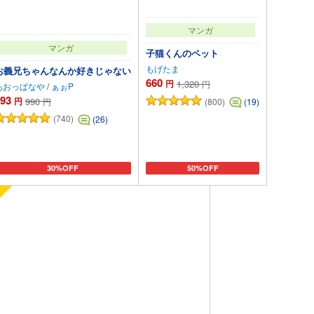
マンガ
マンガ
子猫くんのペット
もげたま
お義兄ちゃんなんか好きじゃない
660
円
1,320
円
あおっぱなや
/
ぁぉP
93
円
990
(800)
円
(19)
(740)
(26)
30%OFF
50%OFF
カートに追加
カートに追加