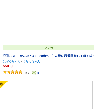
マンガ
旦那さま ～ぜんぶ初めての僕がご主人様に尿道開発して頂く編～
はぢめちゃん
/
はぢめちゃん
550
円
(183)
(5)
カートに追加