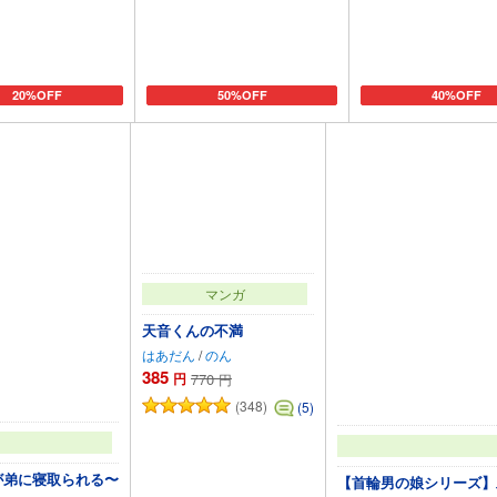
20%OFF
50%OFF
40%OFF
カートに追加
カートに追加
カートに追
マンガ
天音くんの不満
はあだん
/
のん
385
円
770
円
(348)
(5)
が弟に寝取られる〜
【首輪男の娘シリーズ】