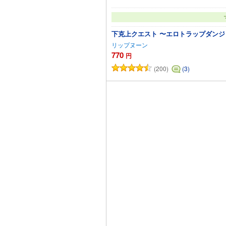
下克上クエスト 〜エロトラップダン
リップヌーン
770
円
(200)
(3)
カ