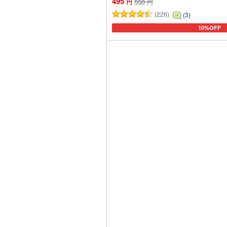
495
円
550
円
(226)
(3)
10%OFF
カートに追