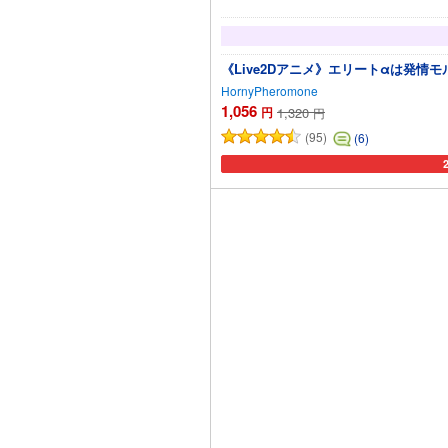
《Live2Dアニメ》エリートαは発情
HornyPheromone
1,056
円
1,320
円
(95)
(6)
カ