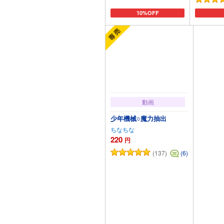
10%OFF
カートに追加
動画
少年機械○魔力抽出
ちなちな
220
円
(137)
(6)