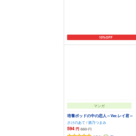
10%OFF
カートに追加
マンガ
培養ポッドの中の恋人～Ver.レイ君～
さけのあて
/
酒乃つまみ
594
円
660
円