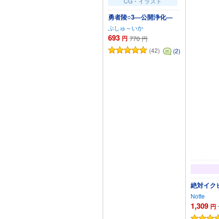
CG・イラスト
勇者陵○3―公開浄化―
ぷしゅ～いか
693
円
770
円
(42)
(2)
絶対イク
Notte
1,309
円