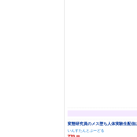
変態研究員のメス堕ち人体実験生配信
いんすたんとぷーどる
770
円