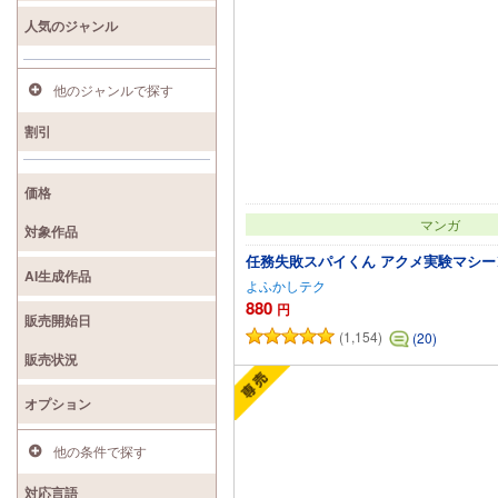
人気のジャンル
他のジャンルで探す
割引
価格
マンガ
対象作品
任務失敗スパイくん アクメ実験マシ
AI生成作品
よふかしテク
880
円
販売開始日
(1,154)
(20)
カートに追加
販売状況
オプション
他の条件で探す
対応言語