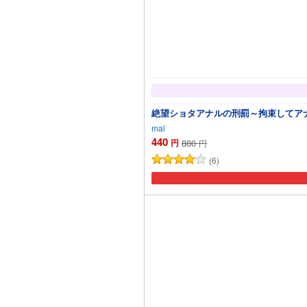
絶望ショタアナルの刑罰～拘束してア
mal
440
円
880
円
(6)