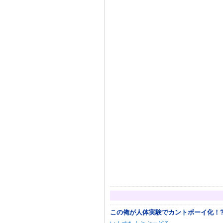
この俺が人体実験でカントボーイ化！
いんすたんとぷーどる