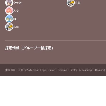
全年齢
広報
乙女
BL
広報
採用情報（グループ一括採用）
推奨環境：最新版のMicrosoft Edge、Safari、Chrome、Firefox（JavaScript・Cooki