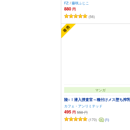
FZ:
/
藤咲ふじこ
880
円
(56)
マンガ
陵○！潜入捜査官～種付けメス堕ち搾
カフェ・アンリミテッド
495
円
550
円
(170)
(1)