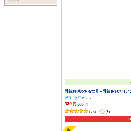
乳首納税のある世界～乳首を犯されア
黒豆
/
黒豆カヌレ
330
円
660
円
(372)
(8)
5
カ