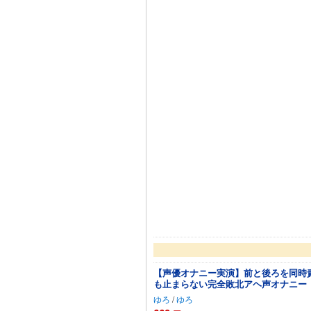
【声優オナニー実演】前と後ろを同時責
も止まらない完全敗北アヘ声オナニー
ゆろ
/
ゆろ