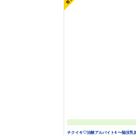
チクイキ♡治験アルバイト4 〜陥没乳