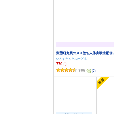
変態研究員のメス堕ち人体実験生配信
いんすたんとぷーどる
770
円
(298)
(7)