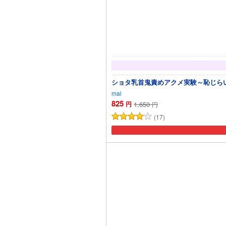
ショタ乳首鬼責めアクメ実験～恥じら
mal
825
円
1,650
円
(17)