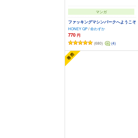
マンガ
ファッキングマシンパークへようこそ
HONEY QP
/
命わずか
770
円
(680)
(4)
カートに追加