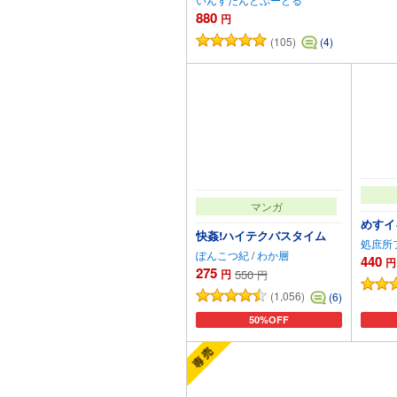
880
円
(105)
(4)
マンガ
めすイ
快姦!ハイテクバスタイム
処庶所
ぽんこつ紀
/
わか層
440
円
275
円
550
円
(1,056)
(6)
50%OFF
カートに追加