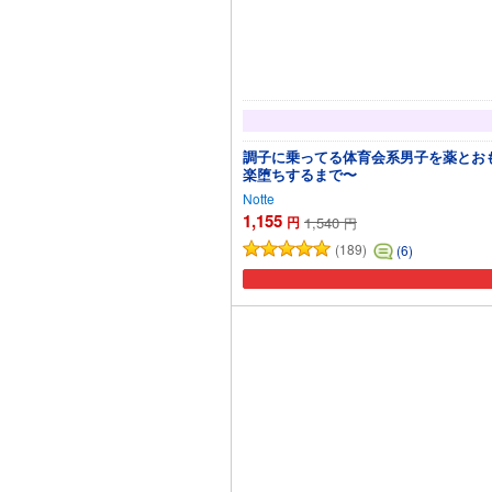
調子に乗ってる体育会系男子を薬とお
楽堕ちするまで〜
Notte
1,155
円
1,540
円
(189)
(6)