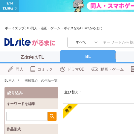
9/14
13:59
まで
ボーイズラブ(BL)同人・漫画・ゲーム・ボイスならDLsiteがるまに
すべて
BL
乙女向け/TL
同人
コミック
ドラマCD
動画・ゲーム
BL同人
「機械責め」の作品一覧
並び替え :
絞り込み
キーワードを編集
検索
作品形式