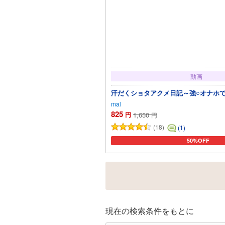
動画
汗だくショタアクメ日記～強○オナホ
mal
825
円
1,650
円
(18)
(1)
50%OFF
カートに追加
現在の検索条件をもとに