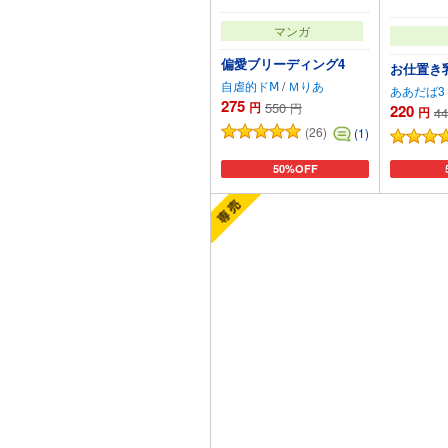
マンガ
偏愛ブリーディング4
お仕置き
自虐的ドⅯ
/
Ｍりあ
ああだば3
275
円
550
円
220
円
44
(26)
(1)
50%OFF
カートに追加
カ