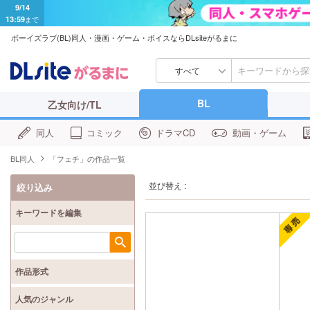
9/14
13:59
まで
ボーイズラブ(BL)同人・漫画・ゲーム・ボイスならDLsiteがるまに
すべて
BL
乙女向け/TL
同人
コミック
ドラマCD
動画・ゲーム
BL同人
「フェチ」の作品一覧
並び替え :
絞り込み
キーワードを編集
検索
作品形式
人気のジャンル