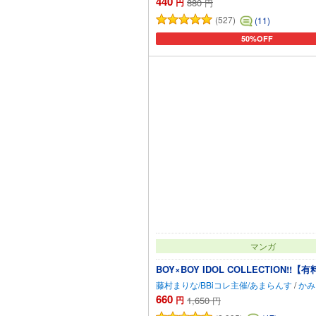
440
円
880
円
(527)
(11)
50%OFF
カートに追加
マンガ
BOY×BOY IDOL COLLECTION!
藤村まりな/BBiコレ主催/あまらんす
/
かみ
660
円
1,650
円