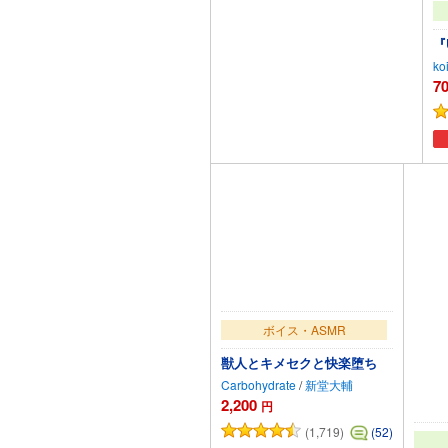
『
ko
7
カートに追加
ボイス・ASMR
獣人とキメセクと快楽堕ち
Carbohydrate
/
新堂大輔
2,200
円
(1,719)
(52)