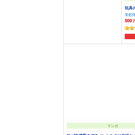
玩具
美慰
500
カートに追加
マンガ