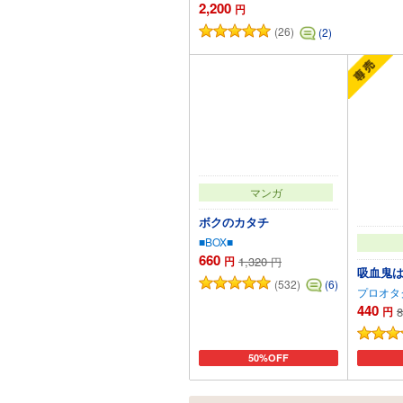
2,200
円
(26)
(2)
マンガ
ボクのカタチ
■BOX■
660
円
1,320
円
吸血鬼は
(532)
(6)
プロオタ
440
円
8
50%OFF
カートに追加