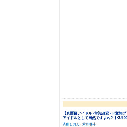
【真面目アイドル×常識改変×ド変態
アイドルとして当然ですよね?【KU10
斉藤しおん
/
紫月唯斗