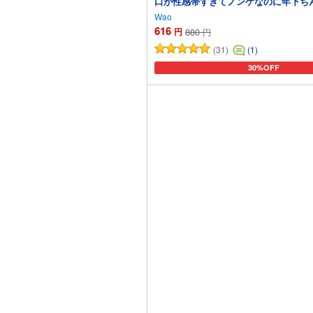
口が性感帯すぎてノンケなのに年下ち
Wao
616
円
880
円
(31)
(1)
30%OFF
カートに追加