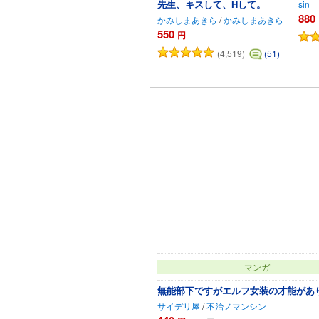
先生、キスして、Hして。
sin
880
かみしまあきら
/
かみしまあきら
550
円
(4,519)
(51)
カートに追加
マンガ
無能部下ですがエルフ女装の才能があ
サイデリ屋
/
不治ノマンシン