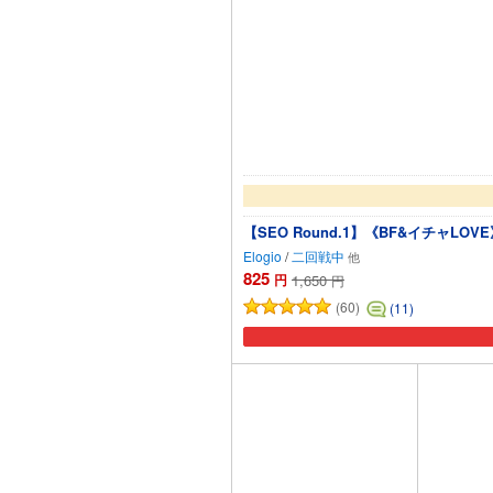
【SEO Round.1】《BF&イチャ
Elogio
/
二回戦中
825
円
1,650
円
(60)
(11)