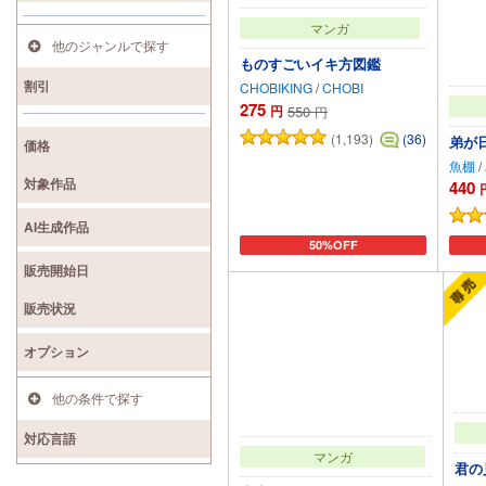
マンガ
他のジャンルで探す
ものすごいイキ方図鑑
割引
CHOBIKING
/
CHOBI
275
円
550
円
(1,193)
(36)
弟が
価格
魚棚
/
対象作品
440
AI生成作品
50%OFF
カートに追加
販売開始日
販売状況
オプション
他の条件で探す
対応言語
マンガ
君の