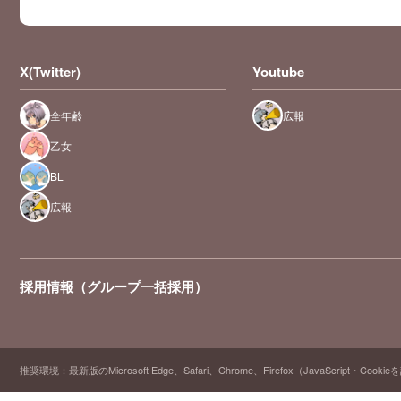
X(Twitter)
Youtube
全年齢
広報
乙女
BL
広報
採用情報（グループ一括採用）
推奨環境：最新版のMicrosoft Edge、Safari、Chrome、Firefox（JavaScript・Cooki