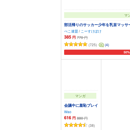
マ
部活帰りのサッカー少年を乳首マッサ
ぺこ連盟
/
こーすけぽけ
385
円
770
円
(725)
(4)
50
カー
マンガ
会議中に羞恥プレイ
Wao
616
円
880
円
(38)