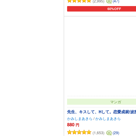
(2,995)
(47)
60%OFF
カートに追加
マンガ
先生、キスして、Hして。恋愛成就!波
かみしまあきら
/
かみしまあきら
880
円
(1,653)
(29)
カートに追加