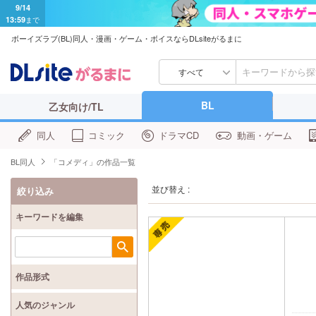
9/14
13:59
まで
ボーイズラブ(BL)同人・漫画・ゲーム・ボイスならDLsiteがるまに
すべて
BL
乙女向け/TL
同人
コミック
ドラマCD
動画・ゲーム
BL同人
「コメディ」の作品一覧
並び替え :
絞り込み
キーワードを編集
検索
作品形式
人気のジャンル