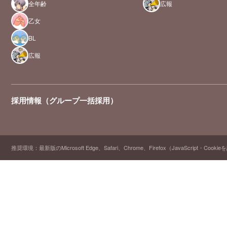
全年齢
広報
乙女
BL
広報
採用情報（グループ一括採用）
推奨環境：最新版のMicrosoft Edge、Safari、Chrome、Firefox（JavaScript・Cooki