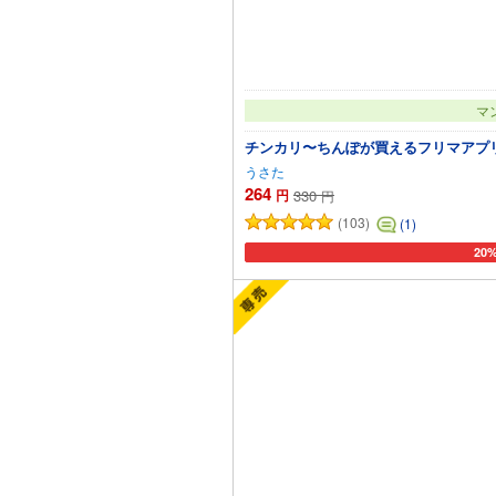
マ
チンカリ〜ちんぽが買えるフリマアプ
うさた
264
円
330
円
(103)
(1)
20
カー