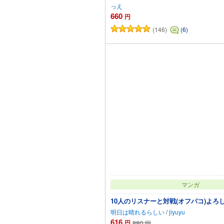
っえ
660
円
(146)
(6)
カートに追加
マンガ
10人のリスナーと対戦(オフパコ)よろ
明日は晴れるらしい
/
jiyuyu
616
円
880
円