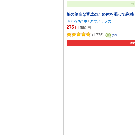
マ
娘の健全な育成のため体を張って絶対
Heavy syrup
/
アヤノミツカ
275
円
550
円
(1,775)
(23)
50
カー