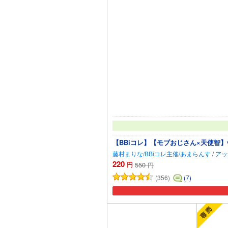
【BBiコレ】【モブおじさん×天使智】vol
藤村まりな/BBiコレ主催/あまらんす
/
アッ
220
円
550
円
(356)
(7)