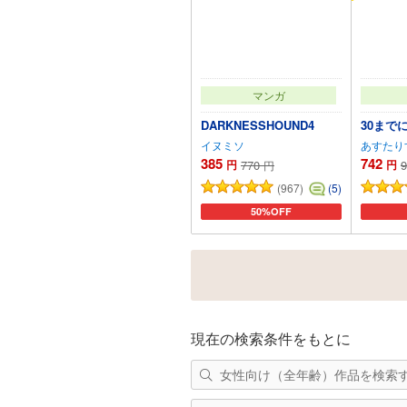
マンガ
DARKNESSHOUND4
30まで
イヌミソ
あすたり
385
742
円
770
円
9
円
(967)
(5)
50%OFF
カートに追加
現在の検索条件をもとに
女性向け（全年齢）作品を検索