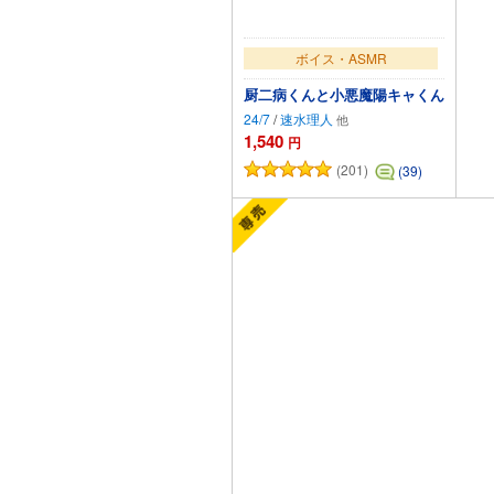
ボイス・ASMR
厨二病くんと小悪魔陽キャくん
24/7
/
速水理人
1,540
円
(201)
(39)
カートに追加