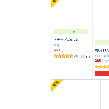
マンガ
トラップエルフ2
白屋
660
円
悪いけどコ
ちょこ育
(32)
(1)
385
円
77
カートに追加