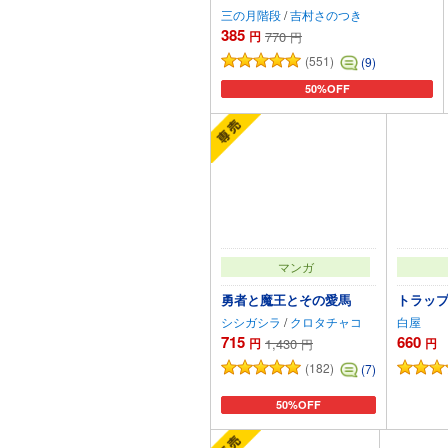
三の月階段
/
吉村さのつき
385
円
770
円
(551)
(9)
50%OFF
カートに追加
マンガ
勇者と魔王とその愛馬
トラッ
シシガシラ
/
クロタチャコ
白屋
715
660
円
1,430
円
円
(182)
(7)
50%OFF
カートに追加