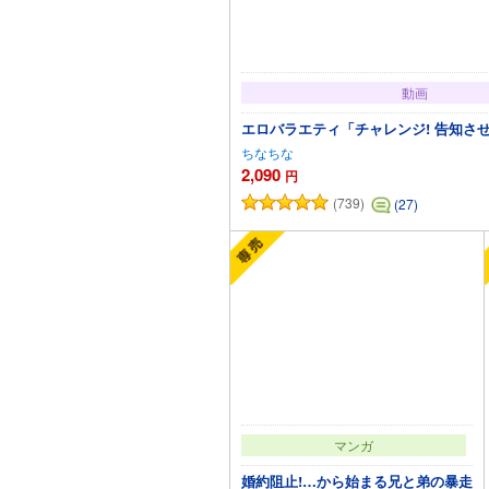
動画
エロバラエティ「チャレンジ! 告知さ
ちなちな
2,090
円
(739)
(27)
カートに追加
マンガ
婚約阻止!…から始まる兄と弟の暴走