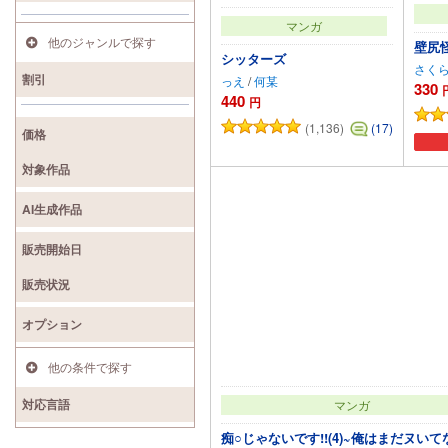
マンガ
他のジャンルで探す
壁尻
シッターズ
さく
割引
っえ
/
何某
330
440
円
(1,136)
(17)
価格
カートに追加
対象作品
AI生成作品
販売開始日
販売状況
オプション
他の条件で探す
対応言語
マンガ
痴○じゃないです!!(4)~俺はまだヌいて