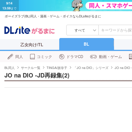
9/14
13:59
まで
ボーイズラブ(BL)同人・漫画・ゲーム・ボイスならDLsiteがるまに
すべて
BL
乙女向け/TL
同人
コミック
ドラマCD
動画・ゲーム
BL同人
サークル一覧
TINGA/故珍子
「JO na DIO」シリーズ
JO na DIO
JO na DIO -JD再録集(2)