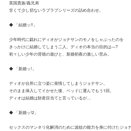
英国貴族/義兄弟
甘くて少し切ないラブラブシリーズの詰め合わせ。
◆ 「結婚ッ!!」
少年時代に戯れにディオがジョナサンのモノをしゃぶったのを
きっかけに結婚してしまう二人。ディオの本当の目的は―?
初々しい少年の背徳の遊びと、新婚初夜の激しい営み。
◆ 「新婚ッ!」
ディオが台所に立つ姿に発情してしまうジョナサン。
そのまま挿入してイかせた後、ベッドに運んでもう1回。
ディオは結婚は財産目当てと言っているが…
◆ 「新婚ッ!2」
セックスのマンネリ化解消のために波紋の能力を身に付けたジョ